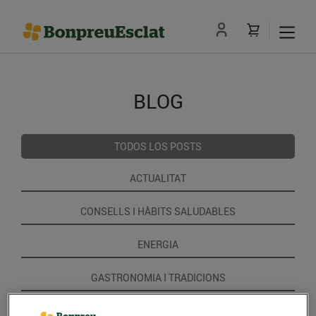
BLOG
TODOS LOS POSTS
ACTUALITAT
CONSELLS I HÀBITS SALUDABLES
ENERGIA
GASTRONOMIA I TRADICIONS
RECEPTES