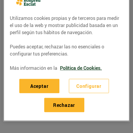
Utilizamos cookies propias y de terceros para medir
el uso de la web y mostrar publicidad basada en un
perfil según tus hábitos de navegación.
Puedes aceptar, rechazar las no esenciales o
configurar tus preferencias.
Más información en la
Política de Cookies.
RECETAS
Aceptar
Configurar
Bacallà amb faves i
Rechazar
ceps
10/marzo/2022