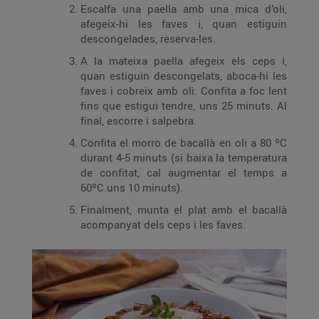
Escalfa una paella amb una mica d’oli,
afegeix-hi les faves i, quan estiguin
descongelades, reserva-les.
A la mateixa paella afegeix els ceps i,
quan estiguin descongelats, aboca-hi les
faves i cobreix amb oli. Confita a foc lent
fins que estigui tendre, uns 25 minuts. Al
final, escorre i salpebra.
Confita el morro de bacallà en oli a 80 ºC
durant 4-5 minuts (si baixa la temperatura
de confitat, cal augmentar el temps a
60ºC uns 10 minuts).
Finalment, munta el plat amb el bacallà
acompanyat dels ceps i les faves.