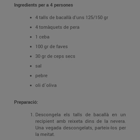
Ingredients per a 4 persones
4 talls de bacallà d'uns 125/150 gr
4 tomàquets de pera
1 ceba
100 gr de faves
30 gr de ceps secs
sal
pebre
oli d´oliva
Preparació:
Descongela els talls de bacallà en un
recipient amb reixeta dins de la nevera.
Una vegada descongelats, parteix-los per
la meitat.