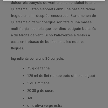
dolçor, els bunyols de vent ens han endolcit tota la
Quaresma. Estan elaborats amb una base de farina
fregida en oli i, després, ensucrada. S'anomenen de
Quaresma o
de vent
perquè són fets d'una massa
molt flonja i sembla que, per dins, estiguin buits, és
a dir farcits de vent. Si no t’atreveixes a fer-los a
casa, en trobaràs de boníssims a les nostres
fleques.
Ingredients per a uns 30 bunyols:
75 g de farina
125 ml de llet (també pots utilitzar aigua)
3 ous mitjans
20-30 g de sucre
sal
oli d’oliva verge extra