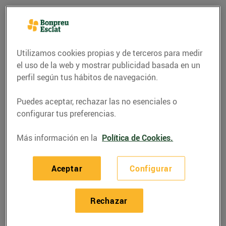
Utilizamos cookies propias y de terceros para medir
el uso de la web y mostrar publicidad basada en un
perfil según tus hábitos de navegación.
Puedes aceptar, rechazar las no esenciales o
configurar tus preferencias.
Más información en la
Política de Cookies.
RECETAS
Bunyols de vent
Aceptar
Configurar
08/abril/2020
Rechazar
Abans que arribi el dia de la mona amb tota la seva