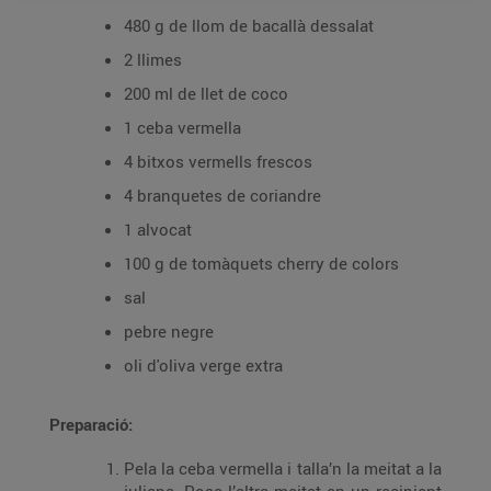
480 g de llom de bacallà dessalat
2 llimes
200 ml de llet de coco
1 ceba vermella
4 bitxos vermells frescos
4 branquetes de coriandre
1 alvocat
100 g de tomàquets cherry de colors
sal
pebre negre
oli d'oliva verge extra
Preparació:
Pela la ceba vermella i talla’n la meitat a la