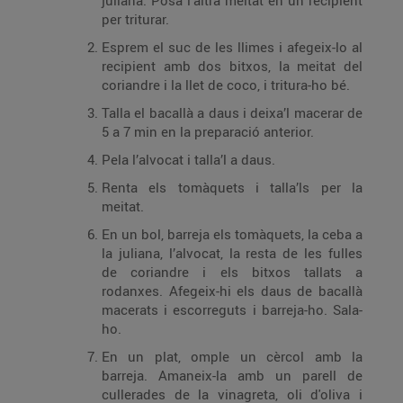
juliana. Posa l’altra meitat en un recipient
per triturar.
Esprem el suc de les llimes i afegeix-lo al
recipient amb dos bitxos, la meitat del
coriandre i la llet de coco, i tritura-ho bé.
Talla el bacallà a daus i deixa’l macerar de
5 a 7 min en la preparació anterior.
Pela l’alvocat i talla’l a daus.
Renta els tomàquets i talla’ls per la
meitat.
En un bol, barreja els tomàquets, la ceba a
la juliana, l’alvocat, la resta de les fulles
de coriandre i els bitxos tallats a
rodanxes. Afegeix-hi els daus de bacallà
macerats i escorreguts i barreja-ho. Sala-
ho.
En un plat, omple un cèrcol amb la
barreja. Amaneix-la amb un parell de
cullerades de la vinagreta, oli d'oliva i