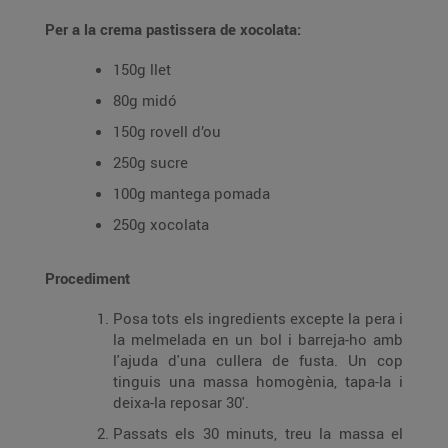
Per a la crema pastissera de xocolata:
150g llet
80g midó
150g rovell d’ou
250g sucre
100g mantega pomada
250g xocolata
Procediment
Posa tots els ingredients excepte la pera i
la melmelada en un bol i barreja-ho amb
l'ajuda d'una cullera de fusta. Un cop
tinguis una massa homogènia, tapa-la i
deixa-la reposar 30'.
Passats els 30 minuts, treu la massa el