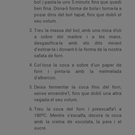
bol i pasta-la uns 5 minuts fins que quedi
ben fina. Dona-li forma de bola i torna-la a
posar dins del bol tapat, fins que dobli el
seu volum.
Treu la massa del bol, amb una mica d'oli
a sobre del marbre i a les mans,
desgasifica-la amb els dits mirant
d'estirar-la i donant-li la forma de la nostra
safata de forn.
Col·loca la coca a sobre d'un paper de
forn i pinta-la amb la melmelada
d'albercoc.
Deixa fermentar la coca fins del forn,
sense encendre'l, fins que dobli una altra
vegada el seu volum.
Treu la coca del forn i preescalfa'l a
180ºC. Mentre s'escalfa, decora la coca
amb la crema de xocolata, la pera i el
sucre.