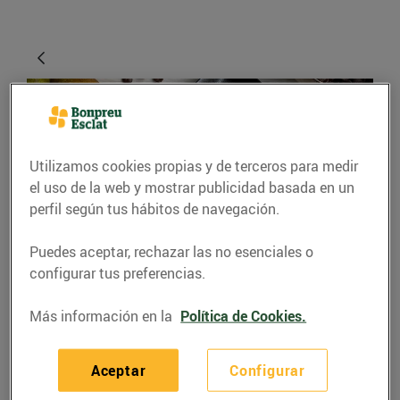
Utilizamos cookies propias y de terceros para medir
el uso de la web y mostrar publicidad basada en un
perfil según tus hábitos de navegación.
Puedes aceptar, rechazar las no esenciales o
RECETAS
configurar tus preferencias.
Coca de brioix amb
Más información en la
Política de Cookies.
pera i crema de
xocolata
Aceptar
Configurar
Recepta elaborada per