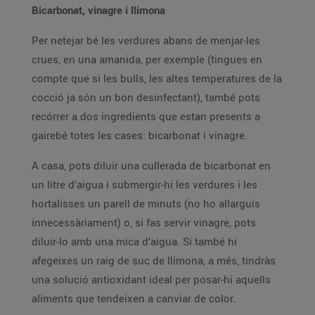
Bicarbonat, vinagre i llimona
Per netejar bé les verdures abans de menjar-les
crues, en una amanida, per exemple (tingues en
compte que si les bulls, les altes temperatures de la
cocció ja són un bon desinfectant), també pots
recórrer a dos ingredients que estan presents a
gairebé totes les cases: bicarbonat i vinagre.
A casa, pots diluir una cullerada de bicarbonat en
un litre d’aigua i submergir-hi les verdures i les
hortalisses un parell de minuts (no ho allarguis
innecessàriament) o, si fas servir vinagre, pots
diluir-lo amb una mica d’aigua. Si també hi
afegeixes un raig de suc de llimona, a més, tindràs
una solució antioxidant ideal per posar-hi aquells
aliments que tendeixen a canviar de color.