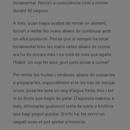
fonamental. Renta't a consciència com a mínim
durant 40 segons.
A més, quan hagis acabat de rentar un aliment,
torna't a rentar les mans abans de continuar amb
un altre producte. Pensa que si sempre ha estat
fonamental tenir les mans netes abans de cuinar,
ara ho és encara més i no està de més que agafis
l’hàbit. Un cop fet això, ja et pots posar a cuinar!
Per rentar les fruites i verdures, abans de cuinar-les
o preparar-les, especialment si te les has de menjar
crues, posa-les sota un raig d’aigua freda, fins i tot
si és fruita que hagis de pelar. D’aquesta manera, a
més, eliminaràs qualsevol resta de sorra o brutícia
que hagi pogut quedar. Si n'hi ha, fer servir un
raspall suau et pot ajudar a treure-la.