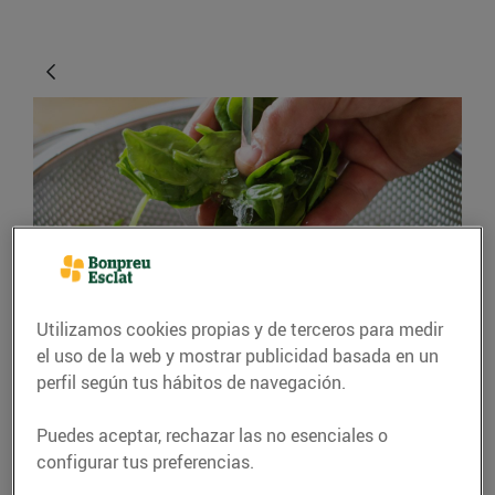
CONSEJOS Y HÁBITOS SALUDABLES
Utilizamos cookies propias y de terceros para medir
el uso de la web y mostrar publicidad basada en un
Com has de rentar els
perfil según tus hábitos de navegación.
aliments frescos?
Puedes aceptar, rechazar las no esenciales o
06/abril/2020
configurar tus preferencias.