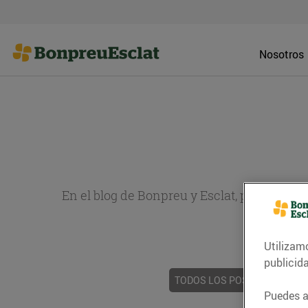
Nosotros
En el blog de Bonpreu y Esclat, puedes en
sobr
Utilizam
publicid
TODOS LOS POSTS
ACTUAL
Puedes ac