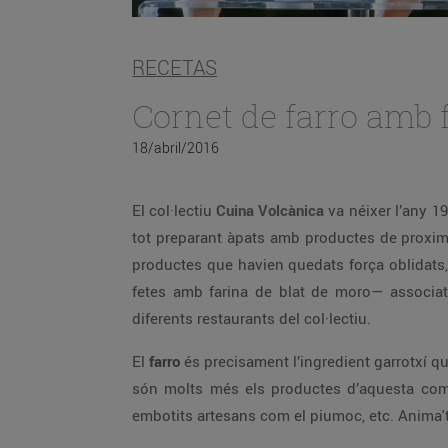
RECETAS
Cornet de farro amb f
18/abril/2016
El col·lectiu
Cuina Volcànica
va néixer l’any 1
tot preparant àpats amb productes de proximi
productes que havien quedats força oblidats, 
fetes amb farina de blat de moro— associat 
diferents restaurants del col·lectiu.
El
farro
és precisament l’ingredient garrotxí q
són molts més els productes d’aquesta comar
embotits artesans com el piumoc, etc. Anima'