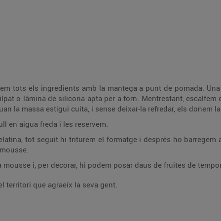
arem tots els ingredients amb la mantega a punt de pomada. Una 
at o làmina de silicona apta per a forn. Mentrestant, escalfem el
an la massa estigui cuita, i sense deixar-la refredar, els donem l
ll en aigua freda i les reservem.
elatina, tot seguit hi triturem el formatge i després ho barrege
e mousse.
 mousse i, per decorar, hi podem posar daus de fruites de tempora
 territori que agraeix la seva gent.