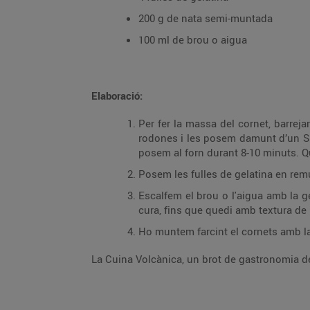
200 g de nata semi-muntada
100 ml de brou o aigua
Elaboració:
Per fer la massa del cornet, barrej
rodones i les posem damunt d’un Silp
posem al forn durant 8-10 minuts. Qu
Posem les fulles de gelatina en remu
Escalfem el brou o l'aigua amb la g
cura, fins que quedi amb textura d
Ho muntem farcint el cornets amb la
La Cuina Volcànica, un brot de gastronomia del