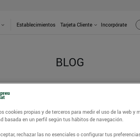
Establecimientos
Tarjeta Cliente
Incorpórate
BLOG
contrar recetas, consejos nutricionales, información 
e gastronomía de nuestro territorio y muchos otros t
os cookies propias y de terceros para medir el uso de la web y 
ad basada en un perfil según tus hábitos de navegación.
ITAT
CONSELLS I HÀBITS SALUDABLES
ENERGIA
GASTRONOMI
eptar, rechazar las no esenciales o configurar tus preferencias