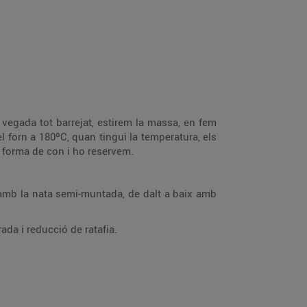
vegada tot barrejat, estirem la massa, en fem
 forn a 180ºC, quan tingui la temperatura, els
a forma de con i ho reservem.
m amb la nata semi-muntada, de dalt a baix amb
da i reducció de ratafia.