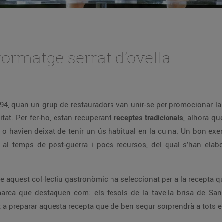
ormatge serrat d’ovella
994, quan un grup de restauradors van unir-se per promocionar 
tat. Per fer-ho, estan recuperant
receptes tradicionals
, alhora q
o havien deixat de tenir un ús habitual en la cuina. Un bon exem
al temps de post-guerra i pocs recursos, del qual s’han elabora
ue aquest col·lectiu gastronòmic ha seleccionat per a la recepta 
ca que destaquen com: els fesols de la tavella brisa de Santa 
t a preparar aquesta recepta que de ben segur sorprendrà a tots 