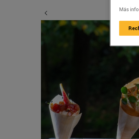
Más info
Rec