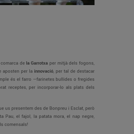
la comarca de
la Garrotxa
per mitjà dels fogons,
ue aposten per la
innovació
, per tal de destacar
ple és el farro —farinetes bullides o fregides
t receptes, per incorporar-lo als plats dels
que us presentem des de Bonpreu i Esclat, però
Pau, el fajol, la patata mora, el nap negre,
els comensals!