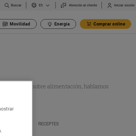
Buscar
Atención al cliente
Iniciar sesión
ES
Movilidad
Energía
Comprar online
de actualidad sobre alimentación, hablamos
emas.
mostrar
A I TRADICIONS
RECEPTES
.