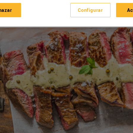
hazar
Configurar
Ac