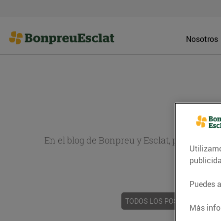
Nosotros
En el blog de Bonpreu y Esclat, puedes en
Utilizam
sobr
publicid
Puedes ac
TODOS LOS POSTS
ACTUAL
Más info