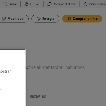
Buscar
Atención al cliente
Iniciar sesión
ES
Movilidad
Energía
Comprar online
de actualidad sobre alimentación, hablamos
mostrar
emas.
.
A I TRADICIONS
RECEPTES