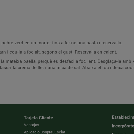
 pebre verd en un morter fins a fer-ne una pasta i reserva-la.
rn i cou-la a foc alt, segons el gust. Reserva-la en calent.
 mateixa paella, perquè es desfaci a foc lent. Desglaça-la amb vi
sa, la crema de llet i una mica de sal. Abaixa el foc i deixa cour
Establecim
Tarjeta Cliente
Ventajas
Incorpórat
Aplicació BonpreuEsclat