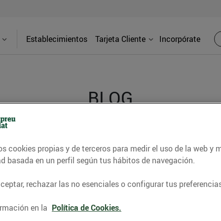
Establecimientos
Tarjeta Cliente
Incorpórate
BLOG
contrar recetas, consejos nutricionales, información 
os cookies propias y de terceros para medir el uso de la web y 
e gastronomía de nuestro territorio y muchos otros t
ad basada en un perfil según tus hábitos de navegación.
eptar, rechazar las no esenciales o configurar tus preferencias
ITAT
CONSELLS I HÀBITS SALUDABLES
ENERGIA
GASTRONOMI
rmación en la
Política de Cookies.