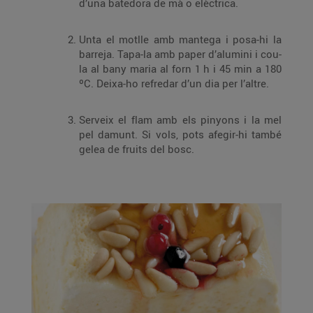
d’una batedora de mà o elèctrica.
Unta el motlle amb mantega i posa-hi la
barreja. Tapa-la amb paper d’alumini i cou-
la al bany maria al forn 1 h i 45 min a 180
ºC. Deixa-ho refredar d’un dia per l’altre.
Serveix el flam amb els pinyons i la mel
pel damunt. Si vols, pots afegir-hi també
gelea de fruits del bosc.