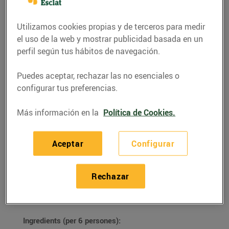
Utilizamos cookies propias y de terceros para medir
el uso de la web y mostrar publicidad basada en un
perfil según tus hábitos de navegación.
Puedes aceptar, rechazar las no esenciales o
configurar tus preferencias.
Más información en la
Política de Cookies.
Aceptar
Configurar
RECETAS
Flam de mató
Rechazar
09/octubre/2020
Ingredients (per 6 persones):