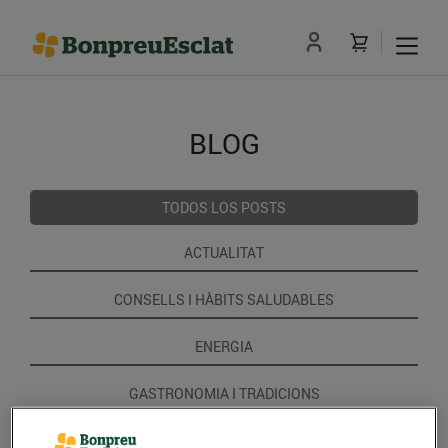
BLOG
TODOS LOS POSTS
ACTUALITAT
CONSELLS I HÀBITS SALUDABLES
ENERGIA
GASTRONOMIA I TRADICIONS
RECEPTES