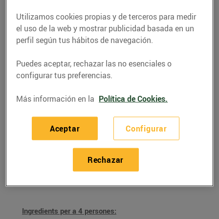
Utilizamos cookies propias y de terceros para medir
el uso de la web y mostrar publicidad basada en un
perfil según tus hábitos de navegación.
Puedes aceptar, rechazar las no esenciales o
configurar tus preferencias.
Más información en la
Política de Cookies.
Aceptar
Configurar
RECETAS
Flam de taronja
Rechazar
02/enero/2026
Ingredients per a 4 persones: