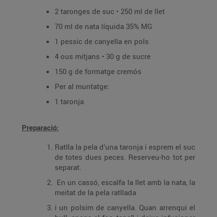
2 taronges de suc • 250 ml de llet
70 ml de nata líquida 35% MG
1 pessic de canyella en pols
4 ous mitjans • 30 g de sucre
150 g de formatge cremós
Per al muntatge:
1 taronja
Preparació:
Ratlla la pela d’una taronja i esprem el suc
de totes dues peces. Reserveu-ho tot per
separat.
En un cassó, escalfa la llet amb la nata, la
meitat de la pela ratllada
i un polsim de canyella. Quan arrenqui el