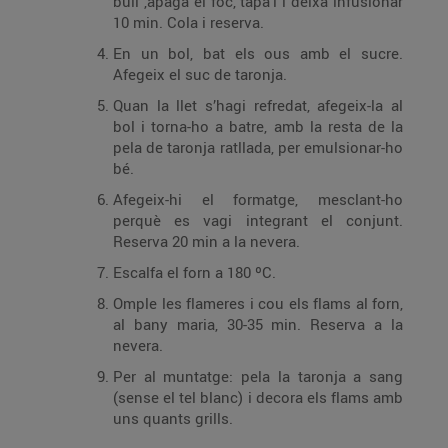
bull ,apaga el foc, tapa’l i deixa infusionar
10 min. Cola i reserva.
En un bol, bat els ous amb el sucre.
Afegeix el suc de taronja.
Quan la llet s’hagi refredat, afegeix-la al
bol i torna-ho a batre, amb la resta de la
pela de taronja ratllada, per emulsionar-ho
bé.
Afegeix-hi el formatge, mesclant-ho
perquè es vagi integrant el conjunt.
Reserva 20 min a la nevera.
Escalfa el forn a 180 ºC.
Omple les flameres i cou els flams al forn,
al bany maria, 30-35 min. Reserva a la
nevera.
Per al muntatge: pela la taronja a sang
(sense el tel blanc) i decora els flams amb
uns quants grills.