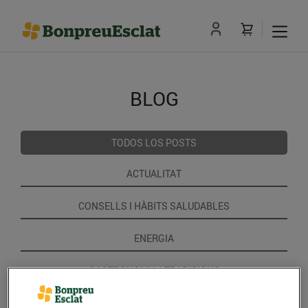
BLOG
TODOS LOS POSTS
ACTUALITAT
CONSELLS I HÀBITS SALUDABLES
ENERGIA
GASTRONOMIA I TRADICIONS
RECEPTES