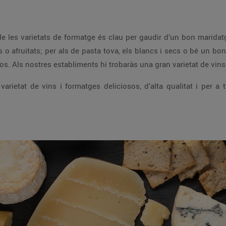
les varietats de formatge és clau per gaudir d’un bon maridatge
ts o afruitats; per als de pasta tova, els blancs i secs o bé un bo
s. Als nostres establiments hi trobaràs una gran varietat de vins d
arietat de vins i formatges deliciosos, d’alta qualitat i per a 