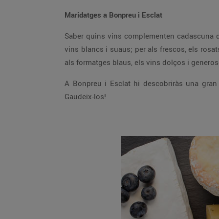
Maridatges a Bonpreu i Esclat
Saber quins vins complementen cadascuna de 
vins blancs i suaus; per als frescos, els rosa
als formatges blaus, els vins dolços i generoso
A Bonpreu i Esclat hi descobriràs una gran v
Gaudeix-los!