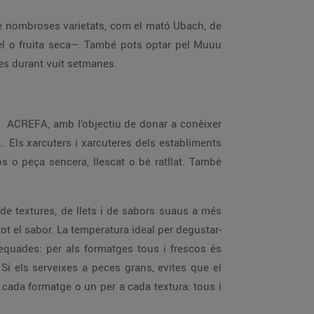
ne nombroses varietats, com el mató Ubach, de
l o fruita seca–. També pots optar pel Muuu
es durant vuit setmanes.
, ACREFA, amb l’objectiu de donar a conèixer
. Els xarcuters i xarcuteres dels establiments
os o peça sencera, llescat o bé ratllat. També
t de textures, de llets i de sabors suaus a més
tot el sabor. La temperatura ideal per degustar-
adequades: per als formatges tous i frescos és
 Si els serveixes a peces grans, evites que el
a cada formatge o un per a cada textura: tous i