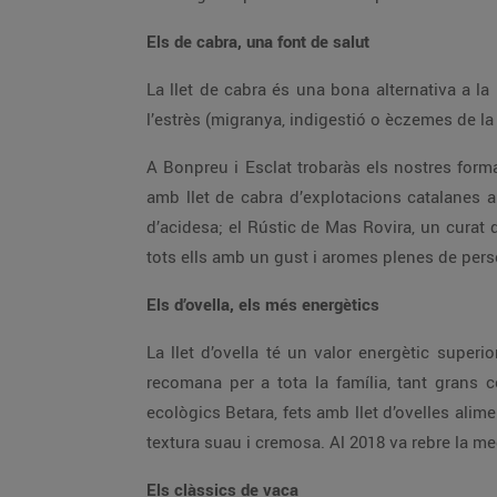
Els de cabra, una font de salut
La llet de cabra és una bona alternativa a l
l’estrès (migranya, indigestió o èczemes de la 
A Bonpreu i Esclat trobaràs els nostres form
amb llet de cabra d’explotacions catalanes a
d’acidesa; el Rústic de Mas Rovira, un curat
tots ells amb un gust i aromes plenes de perso
Els d’ovella, els més energètics
La llet d’ovella té un valor energètic superi
recomana per a tota la família, tant grans 
ecològics Betara, fets amb llet d’ovelles ali
textura suau i cremosa. Al 2018 va rebre la med
Els clàssics de vaca