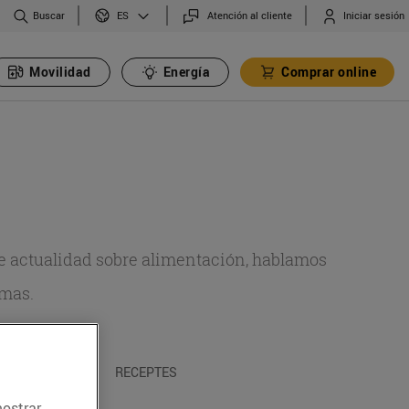
Buscar
Atención al cliente
Iniciar sesión
ES
Movilidad
Energía
Comprar online
de actualidad sobre alimentación, hablamos
emas.
A I TRADICIONS
RECEPTES
mostrar