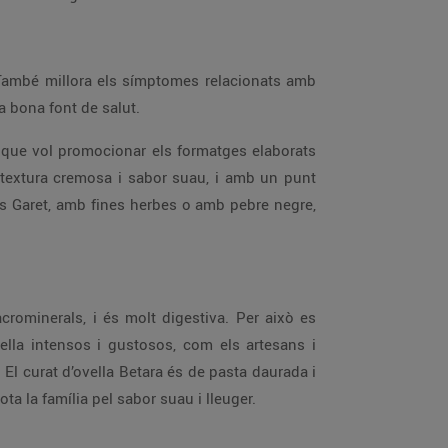
. També millora els símptomes relacionats amb
na bona font de salut.
, que vol promocionar els formatges elaborats
e textura cremosa i sabor suau, i amb un punt
as Garet, amb fines herbes o amb pebre negre,
acrominerals, i és molt digestiva. Per això es
ella intensos i gustosos, com els artesans i
El curat d’ovella Betara és de pasta daurada i
ta la família pel sabor suau i lleuger.