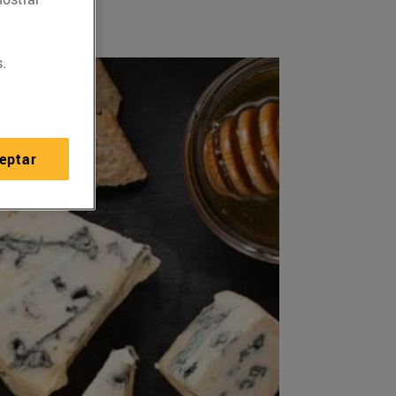
.
eptar