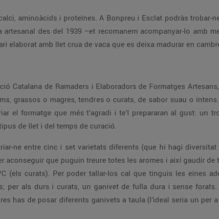
alci, aminoàcids i proteïnes. A Bonpreu i Esclat podràs trobar-
era artesanal des del 1939 –et recomanem acompanyar-lo amb me
ari elaborat amb llet crua de vaca que es deixa madurar en cambr
ació Catalana de Ramaders i Elaboradors de Formatges Artesans
rms, grassos o magres, tendres o curats, de sabor suau o intens..
riar el formatge que més t’agradi i te’l prepararan al gust: un tr
tipus de llet i del temps de curació.
riar-ne entre cinc i set varietats diferents (que hi hagi diversita
 per aconseguir que puguin treure totes les aromes i així gaudir de 
 ºC (els curats). Per poder tallar-los cal que tinguis les eines 
; per als durs i curats, un ganivet de fulla dura i sense forats.
es has de posar diferents ganivets a taula (l’ideal seria un per 