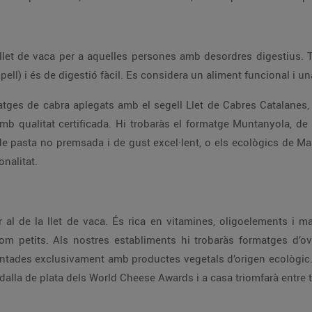
a llet de vaca per a aquelles persones amb desordres digestius
pell) i és de digestió fàcil. Es considera un aliment funcional i u
atges de cabra aplegats amb el segell Llet de Cabres Catalanes
mb qualitat certificada. Hi trobaràs el formatge Muntanyola, d
 de pasta no premsada i de gust excel·lent, o els ecològics de M
nalitat.
or al de la llet de vaca. És rica en vitamines, oligoelements i m
com petits. Als nostres establiments hi trobaràs formatges d’ov
mentades exclusivament amb productes vegetals d’origen ecològic. 
alla de plata dels World Cheese Awards i a casa triomfarà entre to