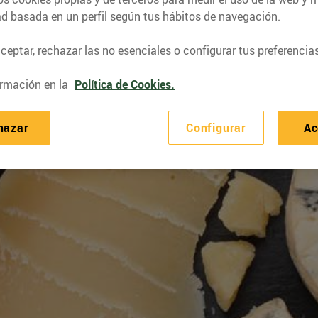
ad basada en un perfil según tus hábitos de navegación.
eptar, rechazar las no esenciales o configurar tus preferencias
rmación en la
Política de Cookies.
hazar
Configurar
Ac