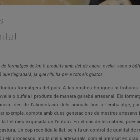
S
itat
t de formatges de km 0 produïts amb llet de cabra, ovella, vaca o búf
 que t’agradarà, ja que n’hi ha per a tots els gustos.
ductors formatgers del país. A les nostres botigues hi trobarà
 ovella o búfala i produïts de manera gairebé artesanal. Els form
ció: des de l’alimentació dels animals fins a l’embalatge, pas
er exemple, compta amb dues generacions de mestres artesans fo
n la llet més exquisida de l’entorn. En el cas de les cabres, prèvi
pastura. Un cop recollida la llet, se’n fa un control de qualitat de
i els processos, molts d’ells artesanals, com el premsat en drap 