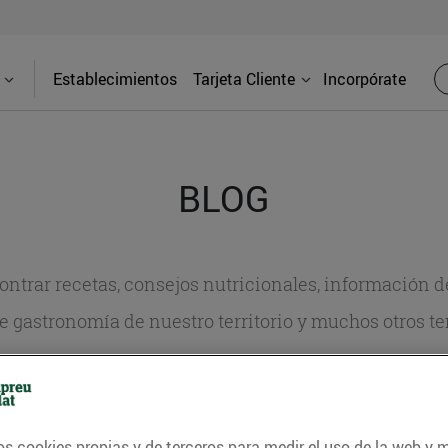
Establecimientos
Tarjeta Cliente
Incorpórate
BLOG
contrar recetas, consejos nutricionales, información 
e gastronomía de nuestro territorio y muchos otros t
ITAT
CONSELLS I HÀBITS SALUDABLES
ENERGIA
GASTRONOMI
os cookies propias y de terceros para medir el uso de la web y 