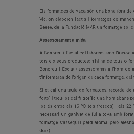
Els formatges de vaca són una bona font de c
Vic, on elaboren lactis i formatges de man
Beeee, de la Fundació MAP, un formatge solid
Assessorament a mida
A Bonpreu i Esclat col·laborem amb l’Associ
tots els seus productes: n’hi ha de tous o fe
Bonpreu i Esclat t’assessoraran a l’hora de t
t’informaran de l’origen de cada formatge, del 
Si et cal una taula de formatges, recorda de t
forts) i treu-los del frigorífic una hora abans
los és entre els 16 ºC (els frescos) i els 22
necessari un ganivet de fulla tova amb forats
formatge s’assequi i perdi aroma, però aleshor
durs).