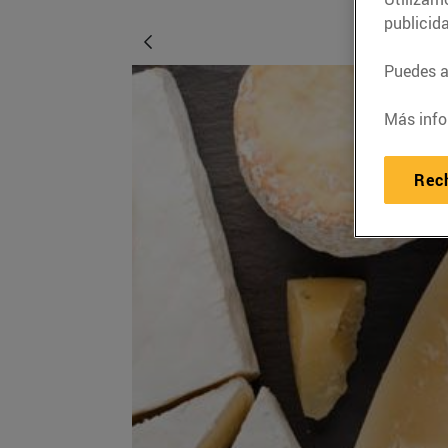
publicid
Puedes ac
Más info
Rec