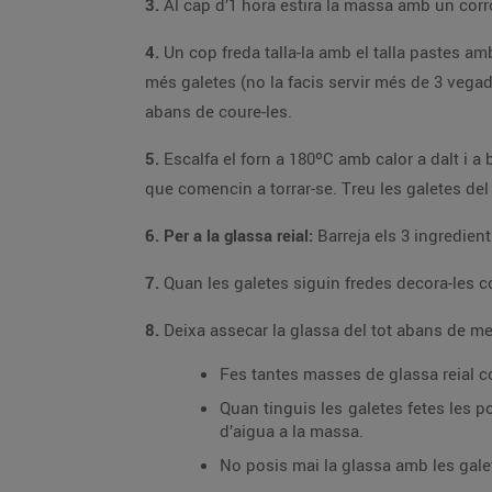
3.
4.
Un cop freda talla-la amb el talla pastes amb la forma que vulguis, en aquest cas en farem dracs i roses. Retira la massa sobrant i reserva-la per
més galetes (no la facis servir més de 3 vegades, però, ja que va perdent consistència i les galetes ja no surten igual). Refreda les galetes uns 30 minuts més
abans de coure-les.
5.
Escalfa el forn a 180ºC amb calor a dalt i a baix i cou les galetes en una safata (que estigui a temperatura ambient, no dins del forn) uns 10-1
que comencin a torrar-se.
6. Per a la glassa reial:
7.
8.
Deixa assecar la glassa del tot abans de men
Fes tantes masses de glassa reial c
Quan tinguis les galetes fetes les pots repassar per fora amb la glassa. Si les vols 
d’aigua a la massa.
No posis mai la glassa amb les gale