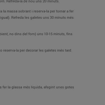
Al cap d’1 hora estira la massa amb un corró fins que et quedi amb un gruix d’uns 5 mm., entre 2 papers de forn. Refreda-la de nou uns 20 minuts.
Barreja els 3 ingredients fins que et quedi una massa llisa. Omple mànigues pastisseres o reserva-la per decorar les galetes més tard.