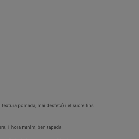
a farina tamisada i l’ou. Barreja-ho fins que tinguis una massa homogènia i reserva-la a la nevera, 1 hora mínim, ben tapada.