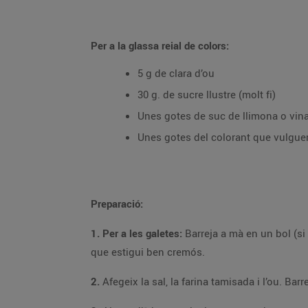
Per a la glassa reial de colors:
5 g de clara d’ou
30 g. de sucre llustre (molt fi)
Unes gotes de suc de llimona o vin
Unes gotes del colorant que vulgue
Preparació:
1. Per a les galetes:
Barreja a mà en un bol (si tens una màquina de varetes elèctrica molt millor) la mantega (en textura pomada, mai de
que estigui ben cremós.
2.