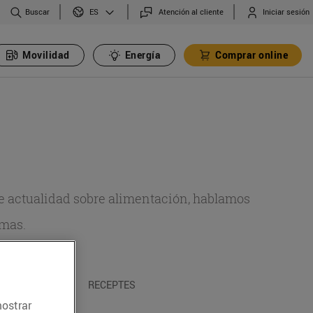
Buscar
Atención al cliente
Iniciar sesión
ES
Movilidad
Energía
Comprar online
de actualidad sobre alimentación, hablamos
emas.
A I TRADICIONS
RECEPTES
mostrar