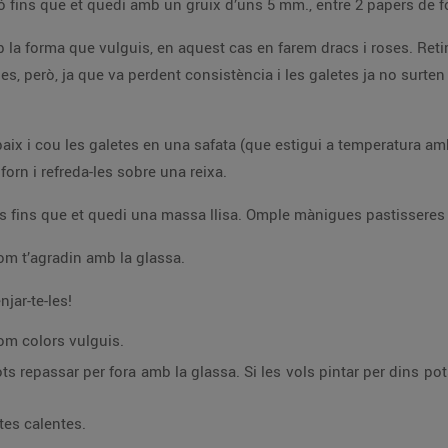
 tornar a fer
5 minuts, fins
 Treu les galetes del forn i refreda-les sobre una reixa.
Quan les galetes siguin fredes decora-les com t’agradin amb la glassa.
jar-te-les!
om colors vulguis.
pintar per dins pots fer la glassa més liquida, afegint unes gotes
tes calentes.