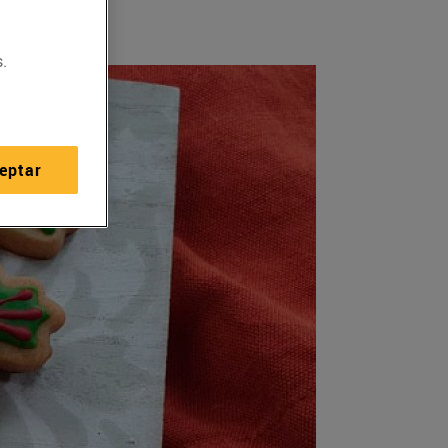
.
eptar