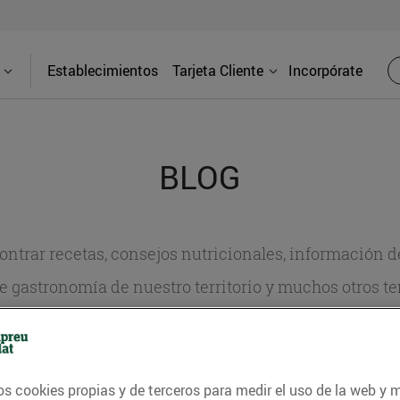
Establecimientos
Tarjeta Cliente
Incorpórate
BLOG
contrar recetas, consejos nutricionales, información 
e gastronomía de nuestro territorio y muchos otros t
ITAT
CONSELLS I HÀBITS SALUDABLES
ENERGIA
GASTRONOMI
os cookies propias y de terceros para medir el uso de la web y 