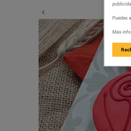
publicid
Puedes ac
Más info
Rec