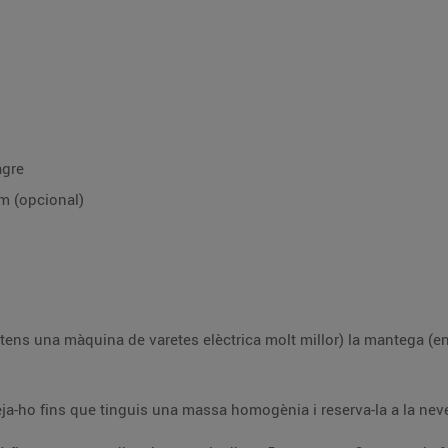
agre
m (opcional)
sfeta) i el sucre fins
Afegeix la sal, l