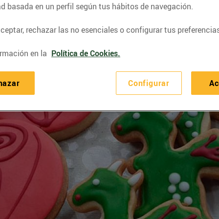
ad basada en un perfil según tus hábitos de navegación.
eptar, rechazar las no esenciales o configurar tus preferencias
rmación en la
Política de Cookies.
hazar
Configurar
Ac