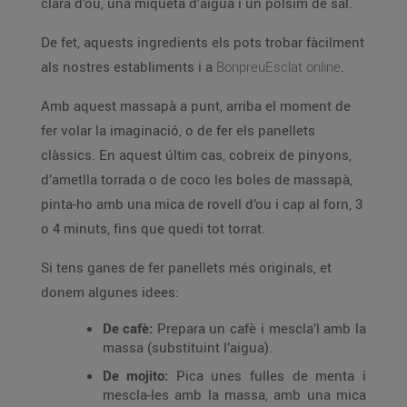
clara d’ou, una miqueta d’aigua i un polsim de sal.
De fet, aquests ingredients els pots trobar fàcilment
als nostres establiments i a
BonpreuEsclat online
.
Amb aquest massapà a punt, arriba el moment de
fer volar la imaginació, o de fer els panellets
clàssics. En aquest últim cas, cobreix de pinyons,
d’ametlla torrada o de coco les boles de massapà,
pinta-ho amb una mica de rovell d’ou i cap al forn, 3
o 4 minuts, fins que quedi tot torrat.
Si tens ganes de fer panellets més originals, et
donem algunes idees:
De cafè:
Prepara un cafè i mescla’l amb la
massa (substituint l’aigua).
De mojito:
Pica unes fulles de menta i
mescla-les amb la massa, amb una mica