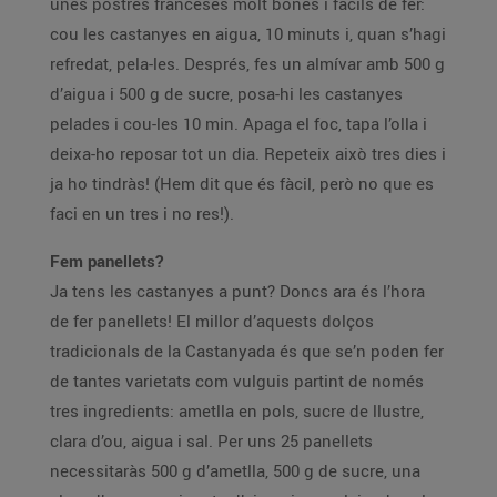
unes postres franceses molt bones i fàcils de fer:
cou les castanyes en aigua, 10 minuts i, quan s’hagi
refredat, pela-les. Després, fes un almívar amb 500 g
d’aigua i 500 g de sucre, posa-hi les castanyes
pelades i cou-les 10 min. Apaga el foc, tapa l’olla i
deixa-ho reposar tot un dia. Repeteix això tres dies i
ja ho tindràs! (Hem dit que és fàcil, però no que es
faci en un tres i no res!).
Fem panellets?
Ja tens les castanyes a punt? Doncs ara és l’hora
de fer panellets! El millor d’aquests dolços
tradicionals de la Castanyada és que se’n poden fer
de tantes varietats com vulguis partint de només
tres ingredients: ametlla en pols, sucre de llustre,
clara d’ou, aigua i sal. Per uns 25 panellets
necessitaràs 500 g d’ametlla, 500 g de sucre, una