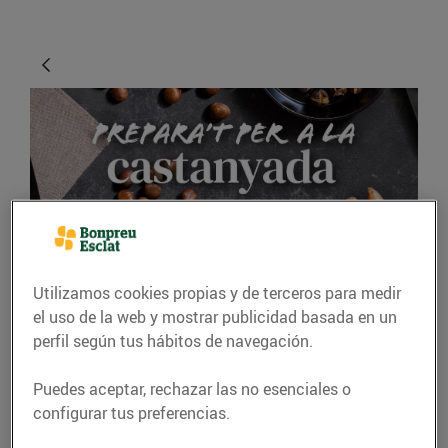
GASTRONOMÍA Y TRADICIONES
Utilizamos cookies propias y de terceros para medir
el uso de la web y mostrar publicidad basada en un
Idees per celebrar la
perfil según tus hábitos de navegación.
Castanyada a casa
Puedes aceptar, rechazar las no esenciales o
13/octubre/2023
configurar tus preferencias.