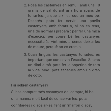
Posa les castanyes en remull amb uns 10
grams de sal durant una hora abans de
torrar-les, ja que així es couran més bé.
Després, pots fer servir una paella
castanyera, amb forats o, si no en tens,
una de normal i prepara’t per fer una mica
d’exercici: per coure bé les castanyes
necessitaràs vint minuts sense deixar-les
de moure, perquè no es cremin.
Quan tinguis les castanyes torrades, és
important que conservin l’escalfor. Si tens
un diari a mà, pots fer la paperina de tota
la vida, sinó: pots tapar-les amb un drap
de cotó.
I si sobren castanyes?
Si has comprat més castanyes del compte, hi ha
una manera molt fàcil de conservar-les: pots
confitar-les i glacejar-les, fent un ‘marron glacé’,