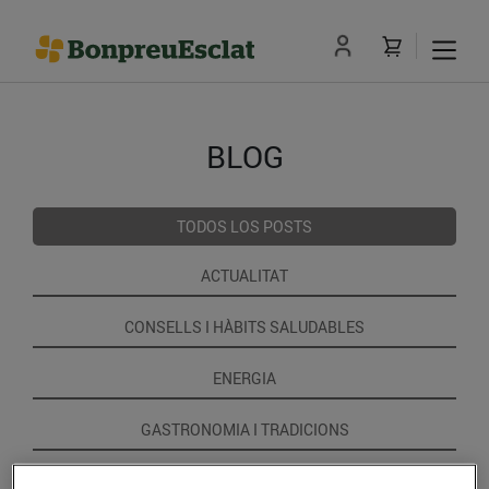
BLOG
TODOS LOS POSTS
ACTUALITAT
CONSELLS I HÀBITS SALUDABLES
ENERGIA
GASTRONOMIA I TRADICIONS
RECEPTES