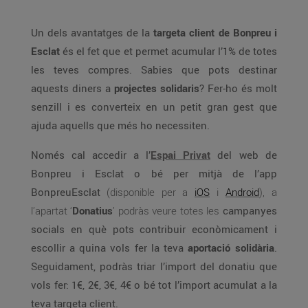
Un dels avantatges de la
targeta client de Bonpreu i
Esclat
és el fet que et permet acumular l’1% de totes
les teves compres. Sabies que pots destinar
aquests diners a
projectes solidaris
? Fer-ho és molt
senzill i es converteix en un petit gran gest que
ajuda aquells que més ho necessiten.
Només cal accedir a l’
Espai Privat
del web de
Bonpreu i Esclat o bé per mitjà de l’app
BonpreuEsclat
(disponible per a
iOS
i
Android
), a
l’apartat ‘
Donatius
’ podràs veure totes les
campanyes
socials en què pots contribuir econòmicament i
escollir a quina vols fer la teva
aportació solidària
.
Seguidament, podràs triar l’import del donatiu que
vols fer: 1€, 2€, 3€, 4€ o bé tot l’import acumulat a la
teva targeta client.