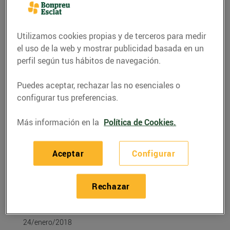
Utilizamos cookies propias y de terceros para medir
el uso de la web y mostrar publicidad basada en un
perfil según tus hábitos de navegación.
Puedes aceptar, rechazar las no esenciales o
configurar tus preferencias.
Más información en la
Política de Cookies.
ACTUALIDAD
Aceptar
Configurar
La targeta Bonpreu i
Esclat, la targeta més
Rechazar
solidària
24/enero/2018