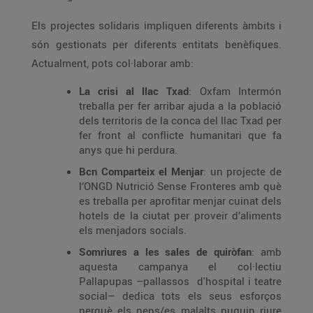
Els projectes solidaris impliquen diferents àmbits i
són gestionats per diferents entitats benèfiques.
Actualment, pots col·laborar amb:
La crisi al llac Txad
: Oxfam Intermón
treballa per fer arribar ajuda a la població
dels territoris de la conca del llac Txad per
fer front al conflicte humanitari que fa
anys que hi perdura.
Bcn Comparteix el Menjar
: un projecte de
l’ONGD Nutrició Sense Fronteres amb què
es treballa per aprofitar menjar cuinat dels
hotels de la ciutat per proveir d’aliments
els menjadors socials.
Somriures a les sales de quiròfan
: amb
aquesta campanya el col·lectiu
Pallapupas –pallassos d'hospital i teatre
social– dedica tots els seus esforços
perquè els nens/es malalts puguin riure