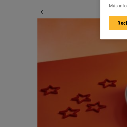
Más info
Rec