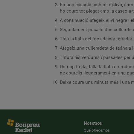
En una cassola amb oli d’oliva, enros
ho coure tot plegat amb la cassola 
A continuació afegeix el vi negre i e
Seguidament posa-hi dos cullerots de
Treu la llata del foc i deixar refredar.
Afegeix una culleradeta de farina a
Tritura les verdures i passa-les per
Un cop freda, talla la llata en roda
de coure’ls lleugerament en una pae
Deixa coure uns minuts més i una mi
Nosotros
Qué ofrecemos