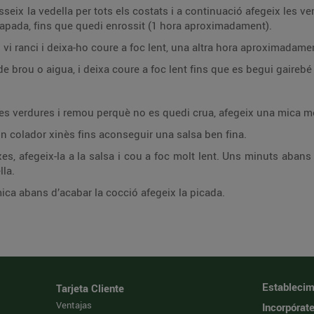
seix la vedella per tots els costats i a continuació afegeix les ver
tapada, fins que quedi enrossit (1 hora aproximadament).
l vi ranci i deixa-ho coure a foc lent, una altra hora aproximadame
 brou o aigua, i deixa coure a foc lent fins que es begui gairebé 
 les verdures i remou perquè no es quedi crua, afegeix una mica 
 un colador xinès fins aconseguir una salsa ben fina.
nxes, afegeix-la a la salsa i cou a foc molt lent. Uns minuts abans
lla.
ca abans d’acabar la cocció afegeix la picada.
Establecim
Tarjeta Cliente
Ventajas
Incorpórat