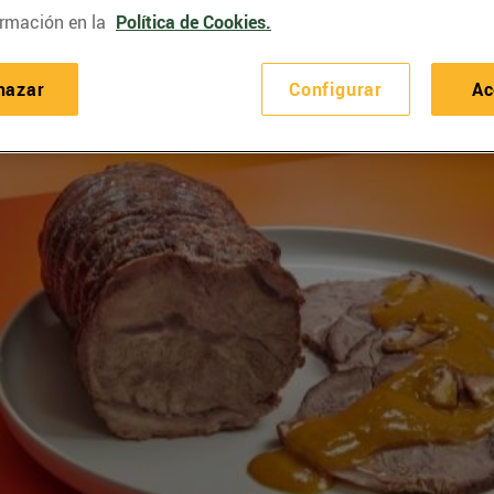
rmación en la
Política de Cookies.
hazar
Configurar
Ac