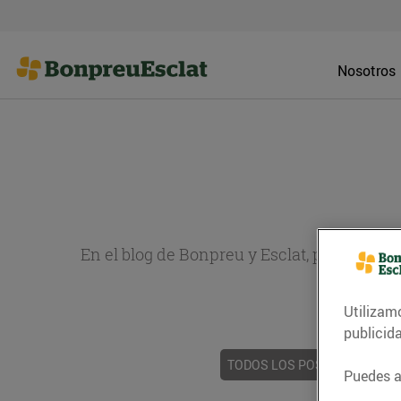
Nosotros
En el blog de Bonpreu y Esclat, puedes en
sobr
Utilizam
publicid
TODOS LOS POSTS
ACTUAL
Puedes ac