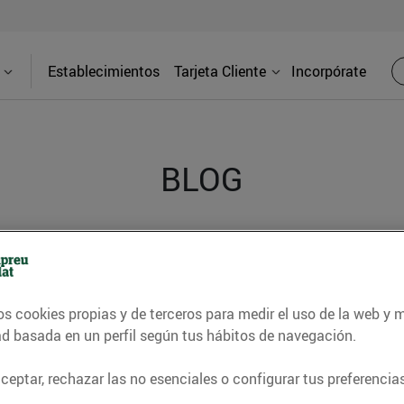
Establecimientos
Tarjeta Cliente
Incorpórate
BLOG
contrar recetas, consejos nutricionales, información 
e gastronomía de nuestro territorio y muchos otros t
os cookies propias y de terceros para medir el uso de la web y 
ad basada en un perfil según tus hábitos de navegación.
ITAT
CONSELLS I HÀBITS SALUDABLES
ENERGIA
GASTRONOMI
eptar, rechazar las no esenciales o configurar tus preferencias