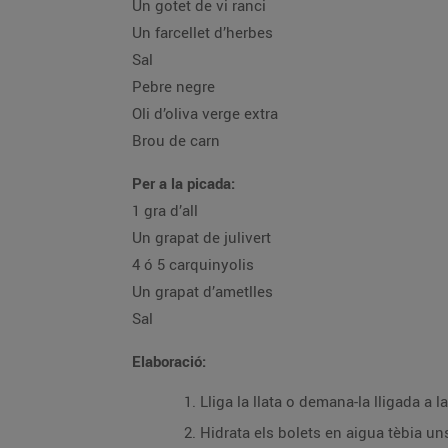
Un gotet de vi ranci
Un farcellet d’herbes
Sal
Pebre negre
Oli d’oliva verge extra
Brou de carn
Per a la picada:
1 gra d’all
Un grapat de julivert
4 ó 5 carquinyolis
Un grapat d’ametlles
Sal
Elaboració:
Lliga la llata o demana-la lligada a 
Hidrata els bolets en aigua tèbia un