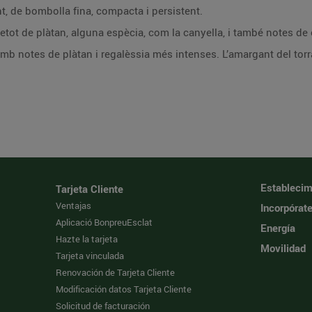
, de bombolla fina, compacta i persistent.
retot de plàtan, alguna espècia, com la canyella, i també notes de
 amb notes de plàtan i regalèssia més intenses. L’amargant del torr
Establecim
Tarjeta Cliente
Ventajas
Incorpórat
Aplicació BonpreuEsclat
Energía
Hazte la tarjeta
Movilidad
Tarjeta vinculada
Renovación de Tarjeta Cliente
Modificación datos Tarjeta Cliente
Solicitud de facturación