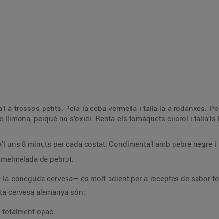
a’l a trossos petits. Pela la ceba vermella i talla-la a rodanxes. Pe
de llimona, perquè no s’oxidi. Renta els tomàquets cirerol i talla’l
ina’l uns 8 minuts per cada costat. Condimenta’l amb pebre negre i 
a melmelada de pebrot.
 la coneguda cervesa— és molt adient per a receptes de sabor for
sta cervesa alemanya són:
, totalment opac.