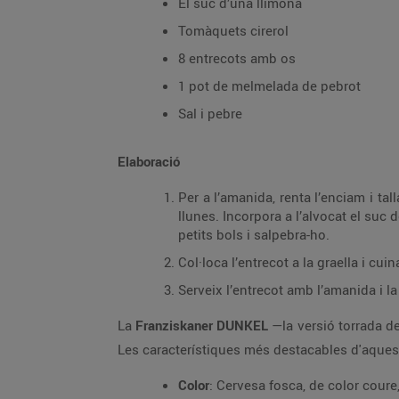
El suc d’una llimona
Tomàquets cirerol
8 entrecots amb os
1 pot de melmelada de pebrot
Sal i pebre
Elaboració
Per a l’amanida, renta l’enciam i tall
llunes. Incorpora a l’alvocat el suc 
petits bols i salpebra-ho.
Col·loca l’entrecot a la graella i cu
Serveix l’entrecot amb l’amanida i l
La
Franziskaner DUNKEL
—la versió torrada de
Les característiques més destacables d'aque
Color
: Cervesa fosca, de color coure