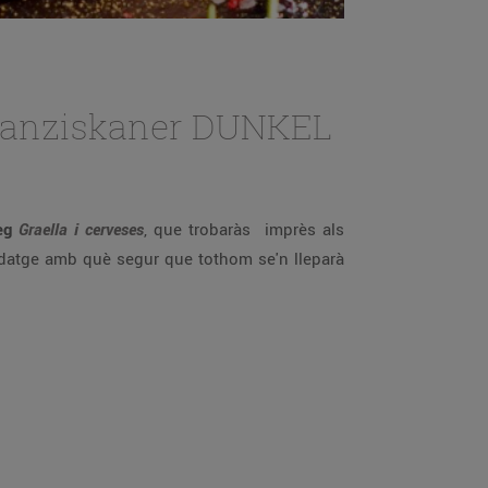
 Franziskaner DUNKEL
leg
Graella i cerveses
, que trobaràs imprès als
ridatge amb què segur que tothom se'n lleparà