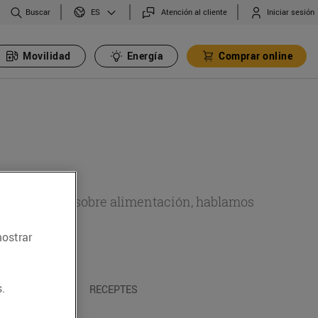
Buscar
Atención al cliente
Iniciar sesión
ES
Movilidad
Energía
Comprar online
de actualidad sobre alimentación, hablamos
emas.
mostrar
.
A I TRADICIONS
RECEPTES