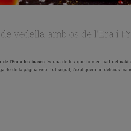
 de vedella amb os de l'Era i
 de l’Era a les brases
és una de les que formen part del
catà
ar-lo de la pàgina web. Tot seguit, t'expliquem un deliciós ma