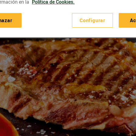
rmación en la
Política de Cookies.
hazar
Configurar
Ac