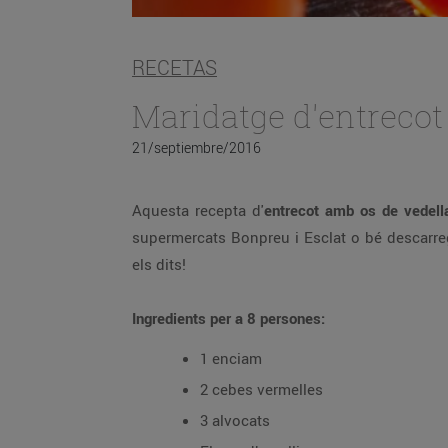
RECETAS
Maridatge d'entrecot
21/septiembre/2016
Aquesta recepta d'
entrecot amb os de vedella
supermercats Bonpreu i Esclat o bé descarreg
els dits!
Ingredients per a 8 persones:
1 enciam
2 cebes vermelles
3 alvocats