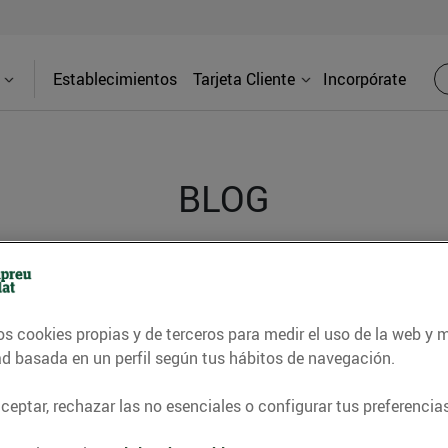
Establecimientos
Tarjeta Cliente
Incorpórate
BLOG
contrar recetas, consejos nutricionales, información 
e gastronomía de nuestro territorio y muchos otros t
os cookies propias y de terceros para medir el uso de la web y 
ad basada en un perfil según tus hábitos de navegación.
eptar, rechazar las no esenciales o configurar tus preferencias
ITAT
CONSELLS I HÀBITS SALUDABLES
ENERGIA
GASTRONOMI