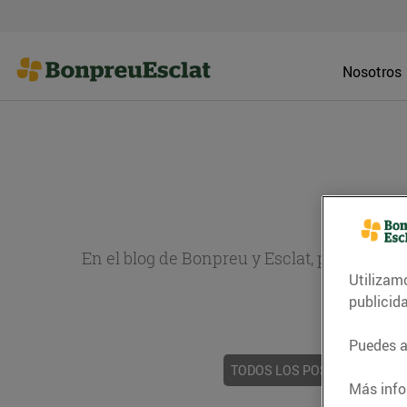
Nosotros
En el blog de Bonpreu y Esclat, puedes en
Utilizam
sobr
publicid
Puedes ac
TODOS LOS POSTS
ACTUAL
Más info