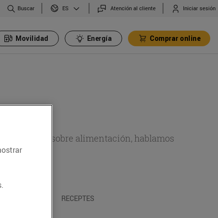
Buscar
Atención al cliente
Iniciar sesión
ES
Movilidad
Energía
Comprar online
de actualidad sobre alimentación, hablamos
mostrar
emas.
.
A I TRADICIONS
RECEPTES