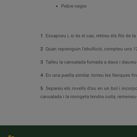
Pebre negre
1
2
3
4
5
Separeu els rovells d’ou en un bol i incorporeu-hi la nata i el parmesà ratllat. Bateu-ho enèrgicament i salpebreu-ho amb moderació. 