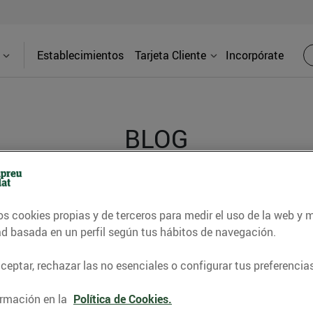
Establecimientos
Tarjeta Cliente
Incorpórate
BLOG
contrar recetas, consejos nutricionales, información 
os cookies propias y de terceros para medir el uso de la web y 
e gastronomía de nuestro territorio y muchos otros t
ad basada en un perfil según tus hábitos de navegación.
eptar, rechazar las no esenciales o configurar tus preferencias
ITAT
CONSELLS I HÀBITS SALUDABLES
ENERGIA
GASTRONOMI
rmación en la
Política de Cookies.