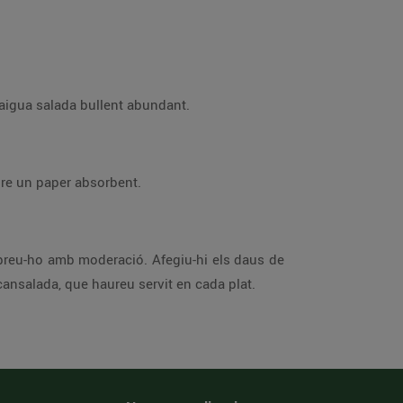
Escapceu i, si és el cas, retireu els fils de la mongeta tendra. Talleu la mongeta i aboqueu-la en una olla amb aigua salada bullent abundant.
Talleu la cansalada fumada a daus i daureu-los sense gens d’oli en una paella antiadherent. Escorreu-los sobre un paper absorbent.
nsalada i la mongeta tendra cuita, remeneu-ho per deixar-ho homogeni i poseu-hi al damunt les llenques de cansalada, que haureu servit en cada plat.