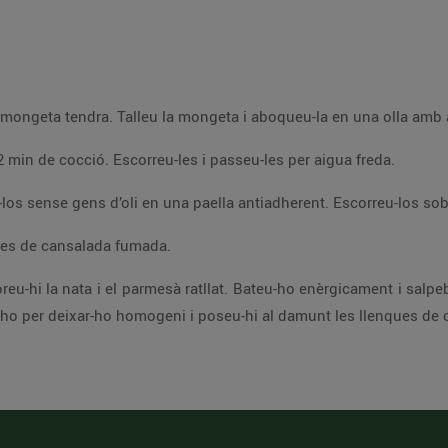
Quan reprenguin l’ebullició, compteu uns 12 min de cocció. Escorreu-les i passeu-les per aigua freda.
En una paella similar, torreu les llenques fines de cansalada fumada.
Afegiu-hi els daus de
ca