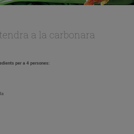
tendra a la carbonara
edients per a 4 persones:
da