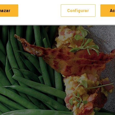
hazar
Configurar
Ac