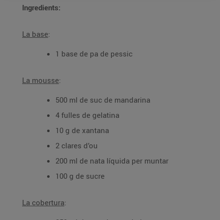
Ingredients:
La base
:
1 base de pa de pessic
La mousse
:
500 ml de suc de mandarina
4 fulles de gelatina
10 g de xantana
2 clares d’ou
200 ml de nata líquida per muntar
100 g de sucre
La cobertura
: