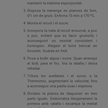
mantenir la màxima esponjositat.
Disposa la merenga en planxes de forn,
d’1 cm de gruix. Enforna 15 min a 170 ºC.
Munta el recuit i el sucre.
Incorpora la nata al recuit ensucrat, a poc
a poc, evitant que es facin grumolls i
aconseguint un muntat consistent i
homogeni. Afegeix el torró trencat en
trossets. Guarda en fred.
Posa a bullir aigua i sucre. Quan arrenqui
el bull, para el foc, tira la ratafia i deixa
refredar.
Tritura les avellanes i el sucre, a la
Thermomix, augmentant la velocitat, fins
a aconseguir una pasta suau i espessa.
Divideix la planxa de ‘daquoise’ en tres
parts iguals. Emborratxa lleugerament la
primera amb ratafia i escampa la meitat