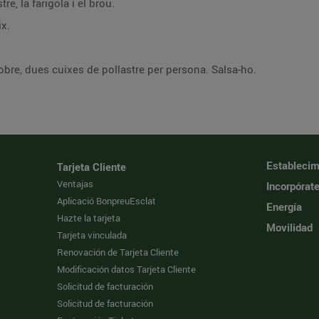
tre, la farigola i el brou.
ix.
 sobre, dues cuixes de pollastre per persona. Salsa-ho.
Establecim
Tarjeta Cliente
Ventajas
Incorpórat
Aplicació BonpreuEsclat
Energía
Hazte la tarjeta
Movilidad
Tarjeta vinculada
Renovación de Tarjeta Cliente
Modificación datos Tarjeta Cliente
Solicitud de facturación
Solicitud de facturación