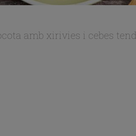
cocota amb xirivies i cebes ten