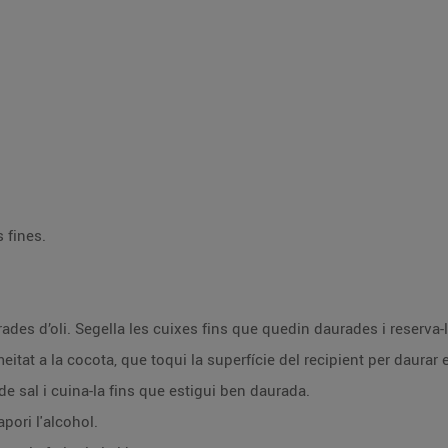
s fines.
erades d’oli. Segella les cuixes fins que quedin daurades i reserva-
eitat a la cocota, que toqui la superfície del recipient per daurar 
de sal i cuina-la fins que estigui ben daurada.
apori l'alcohol.