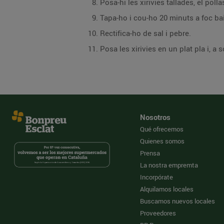
Posa-hi les xirivies tallades, el pollas
Tapa-ho i cou-ho 20 minuts a foc ba
Rectifica-ho de sal i pebre.
Posa les xirivies en un plat pla i, a
Nosotros
Qué ofrecemos
Quienes somos
Prensa
La nostra empremta
Incorpórate
Alquilamos locales
Buscamos nuevos locales
Proveedores