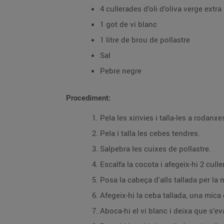
4 cullerades d’oli d’oliva verge extra
1 got de vi blanc
1 litre de brou de pollastre
Sal
Pebre negre
Procediment:
Pela les xirivies i talla-les a rodanxe
Pela i talla les cebes tendres.
Salpebra les cuixes de pollastre.
Escalfa la cocota i afegeix-hi 2 cull
Posa la cabeça d'alls tallada per la m
Afegeix-hi la ceba tallada, una mica 
Aboca-hi el vi blanc i deixa que s’ev