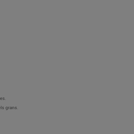
les.
els grans.