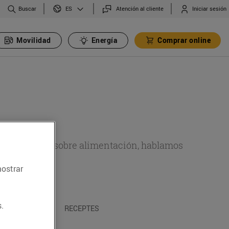
Buscar
Atención al cliente
Iniciar sesión
ES
Movilidad
Energía
Comprar online
de actualidad sobre alimentación, hablamos
emas.
mostrar
.
A I TRADICIONS
RECEPTES