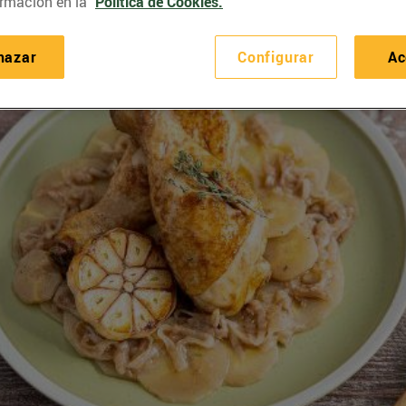
rmación en la
Política de Cookies.
hazar
Configurar
Ac