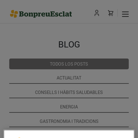
BLOG
TODOS LOS POSTS
ACTUALITAT
CONSELLS I HÀBITS SALUDABLES
ENERGIA
GASTRONOMIA I TRADICIONS
RECEPTES