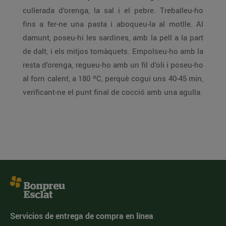
cullerada d’orenga, la sal i el pebre. Treballeu-ho
fins a fer-ne una pasta i aboqueu-la al motlle. Al
damunt, poseu-hi les sardines, amb la pell a la part
de dalt, i els mitjos tomàquets. Empolseu-ho amb la
resta d’orenga, regueu-ho amb un fil d’oli i poseu-ho
al forn calent, a 180 ºC, perquè cogui uns 40-45 min,
verificant-ne el punt final de cocció amb una agulla.
Servicios de entrega de compra en línea