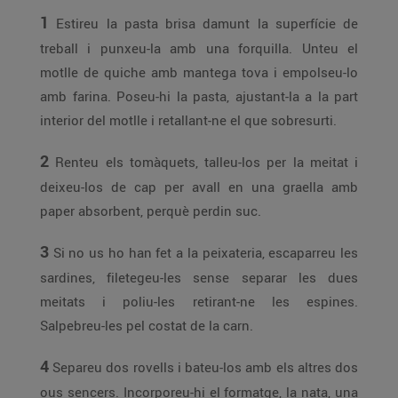
1
Estireu la pasta brisa damunt la superfície de
treball i punxeu-la amb una forquilla. Unteu el
motlle de quiche amb mantega tova i empolseu-lo
amb farina. Poseu-hi la pasta, ajustant-la a la part
interior del motlle i retallant-ne el que sobresurti.
2
Renteu els tomàquets, talleu-los per la meitat i
deixeu-los de cap per avall en una graella amb
paper absorbent, perquè perdin suc.
3
Si no us ho han fet a la peixateria, escaparreu les
sardines, filetegeu-les sense separar les dues
meitats i poliu-les retirant-ne les espines.
Salpebreu-les pel costat de la carn.
4
Separeu dos rovells i bateu-los amb els altres dos
ous sencers. Incorporeu-hi el formatge, la nata, una