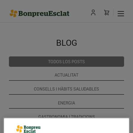
BLOG
TODOS LOS POSTS
ACTUALITAT
CONSELLS I HÀBITS SALUDABLES
ENERGIA
GASTRONOMIA I TRADICIONS
RECEPTES