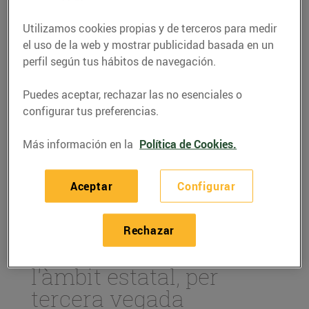
Utilizamos cookies propias y de terceros para medir
el uso de la web y mostrar publicidad basada en un
perfil según tus hábitos de navegación.
Puedes aceptar, rechazar las no esenciales o
configurar tus preferencias.
Más información en la
Política de Cookies.
Aceptar
Configurar
ACTUALIDAD
Som el supermercat
Rechazar
online més barat en
l'àmbit estatal, per
tercera vegada