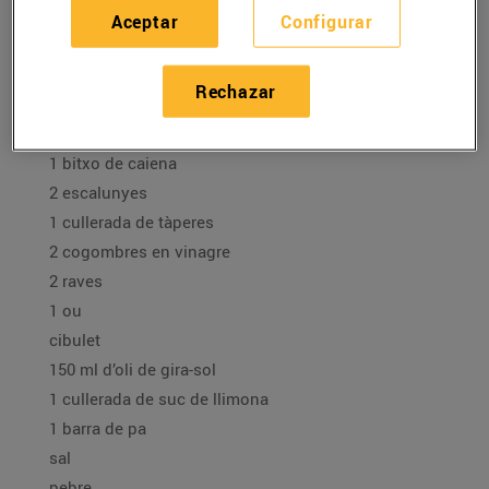
22/diciembre/2020
Aceptar
Configurar
Ingredients per a 4 persones:
Rechazar
2 llamàntols vius
1 bitxo de caiena
2 escalunyes
1 cullerada de tàperes
2 cogombres en vinagre
2 raves
1 ou
cibulet
150 ml d’oli de gira-sol
1 cullerada de suc de llimona
1 barra de pa
sal
pebre