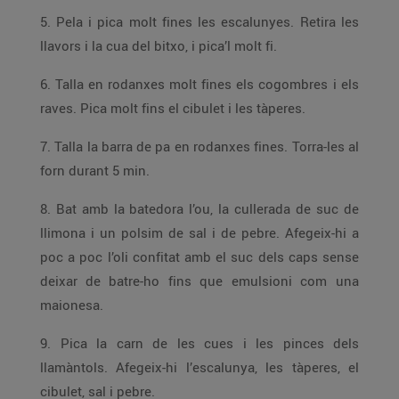
5. Pela i pica molt fines les escalunyes. Retira les
llavors i la cua del bitxo, i pica’l molt fi.
6. Talla en rodanxes molt fines els cogombres i els
raves. Pica molt fins el cibulet i les tàperes.
7. Talla la barra de pa en rodanxes fines. Torra-les al
forn durant 5 min.
8. Bat amb la batedora l’ou, la cullerada de suc de
llimona i un polsim de sal i de pebre. Afegeix-hi a
poc a poc l’oli confitat amb el suc dels caps sense
deixar de batre-ho fins que emulsioni com una
maionesa.
9. Pica la carn de les cues i les pinces dels
llamàntols. Afegeix-hi l’escalunya, les tàperes, el
cibulet, sal i pebre.