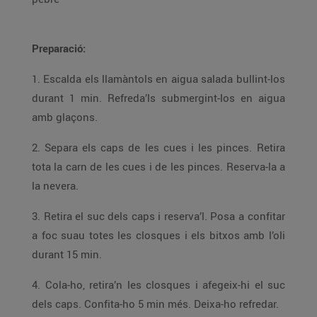
Preparació:
1. Escalda els llamàntols en aigua salada bullint-los
durant 1 min. Refreda’ls submergint-los en aigua
amb glaçons.
2. Separa els caps de les cues i les pinces. Retira
tota la carn de les cues i de les pinces. Reserva-la a
la nevera.
3. Retira el suc dels caps i reserva’l. Posa a confitar
a foc suau totes les closques i els bitxos amb l’oli
durant 15 min.
4. Cola-ho, retira’n les closques i afegeix-hi el suc
dels caps. Confita-ho 5 min més. Deixa-ho refredar.