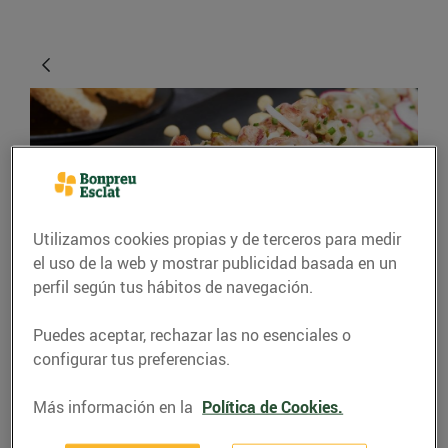
Utilizamos cookies propias y de terceros para medir
el uso de la web y mostrar publicidad basada en un
RECETAS
perfil según tus hábitos de navegación.
Tàrtar de llamàntol
Puedes aceptar, rechazar las no esenciales o
amb oli de bitxo i
configurar tus preferencias.
escalunya amb el suc
Más información en la
Política de Cookies.
dels caps