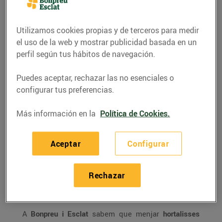
Utilizamos cookies propias y de terceros para medir
el uso de la web y mostrar publicidad basada en un
perfil según tus hábitos de navegación.
Puedes aceptar, rechazar las no esenciales o
configurar tus preferencias.
Más información en la
Política de Cookies.
CONSEJOS Y HÁBITOS SALUDABLES
Aceptar
Configurar
Viu la vida... en color!
Rechazar
19/febrero/2018
A
Bonpreu i Esclat
sabem que menjar
hortalisses