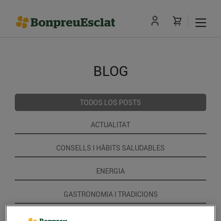
BLOG
TODOS LOS POSTS
ACTUALITAT
CONSELLS I HÀBITS SALUDABLES
ENERGIA
GASTRONOMIA I TRADICIONS
RECEPTES