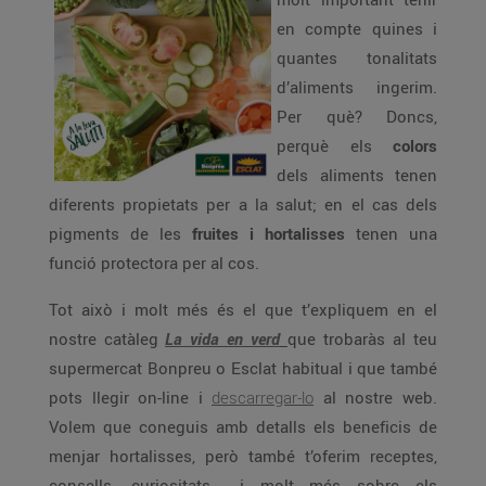
en compte quines i
quantes tonalitats
d’aliments ingerim.
Per què? Doncs,
perquè els
colors
dels aliments tenen
diferents propietats per a la salut; en el cas dels
pigments de les
fruites i hortalisses
tenen una
funció protectora per al cos.
Tot això i molt més és el que t’expliquem en el
nostre catàleg
La vida en verd
que trobaràs al teu
supermercat Bonpreu o Esclat habitual i que també
pots llegir on-line i
descarregar-lo
al nostre web.
Volem que coneguis amb detalls els beneficis de
menjar hortalisses, però també t’oferim receptes,
consells, curiositats... i molt més sobre els