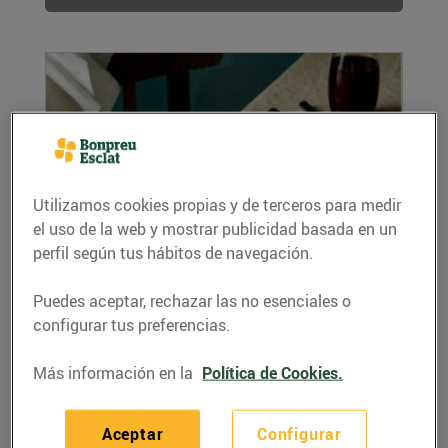
Utilizamos cookies propias y de terceros para medir
el uso de la web y mostrar publicidad basada en un
perfil según tus hábitos de navegación.
Bacallà amb salsa de vi negre
21/febrero/2022
Puedes aceptar, rechazar las no esenciales o
Ingredients per a 4 persones: 800 g Skrei 15 g
configurar tus preferencias.
mantega 1 escalunya 1 dl vi negre 50 g...
LEER MÁS
Más información en la
Política de Cookies.
Aceptar
Configurar