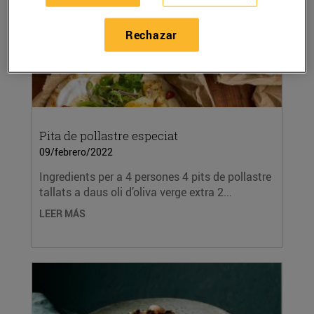
Rechazar
Pita de pollastre especiat
09/febrero/2022
Ingredients per a 4 persones 4 pits de pollastre
tallats a daus oli d’oliva verge extra 2...
LEER MÁS