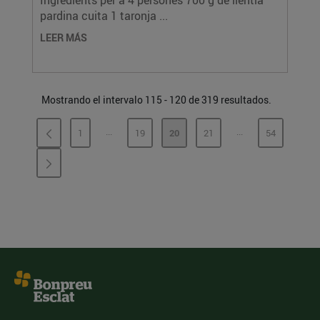
Ingredients per a 4 persones 700 g de llentia
pardina cuita 1 taronja ...
LEER MÁS
Mostrando el intervalo 115 - 120 de 319 resultados.
...
...
1
19
20
21
54
PÁGINAS INTERMEDIAS
PÁGINAS INTERME
PÁGINA
PÁGINA
PÁGINA
PÁGINA
PÁGINA