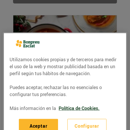
Utilizamos cookies propias y de terceros para medir
el uso de la web y mostrar publicidad basada en un
perfil según tus hábitos de navegación.
Lluç en salsa vermella i gambes
12/diciembre/2024
Puedes aceptar, rechazar las no esenciales o
Ingredients (per a 4 persones): 1 peça de lluç
configurar tus preferencias.
400 g 4 cullerades de tomàquet fregit 1...
LEER MÁS
Más información en la
Política de Cookies.
Aceptar
Configurar