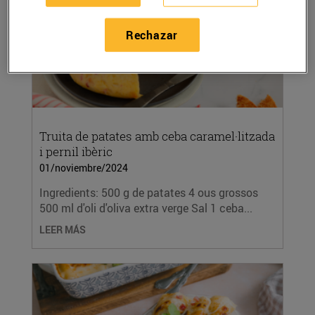
Rechazar
Truita de patates amb ceba caramel·litzada
i pernil ibèric
01/noviembre/2024
Ingredients: 500 g de patates 4 ous grossos
500 ml d'oli d'oliva extra verge Sal 1 ceba...
LEER MÁS