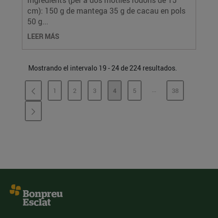
Ingredients (per a dos motlles rodons de 15
cm): 150 g de mantega 35 g de cacau en pols
50 g...
LEER MÁS
Mostrando el intervalo 19 - 24 de 224 resultados.
...
1
2
3
4
5
38
PÁGINAS INTERMEDI
PÁGINA
PÁGINA
PÁGINA
PÁGINA
PÁGINA
PÁGINA