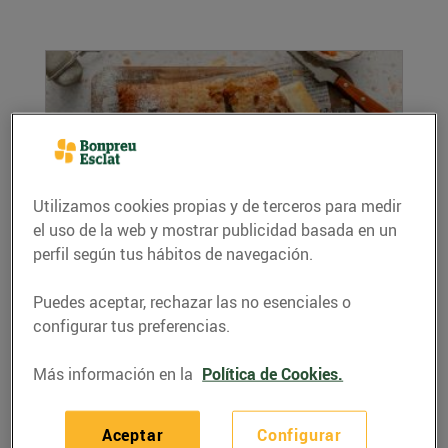
Utilizamos cookies propias y de terceros para medir
el uso de la web y mostrar publicidad basada en un
perfil según tus hábitos de navegación.
Coca de llardons amb taronja confitada i
pinyons
03/febrero/2025
Puedes aceptar, rechazar las no esenciales o
configurar tus preferencias.
Ingredients (per a 4 persones): 1 làmina de
pasta de full rectangular 150 g de llardons
Más información en la
Política de Cookies.
100...
LEER MÁS
Aceptar
Configurar