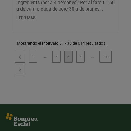
Ingredients (per a 4 persones): Per al farcit: 150
g de carn picada de porc 30 g de prunes...
LEER MÁS
Mostrando el intervalo 31 - 36 de 614 resultados.
...
...
1
5
6
7
103
PÁGINAS INTERMEDIAS
PÁGINAS INTERMEDI
PÁGINA
PÁGINA
PÁGINA
PÁGINA
PÁGINA