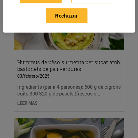
Rechazar
Hummus de pèsols i menta per sucar amb
bastonets de pa i verdures
03/febrero/2025
Ingredients (per a 4 persones): 600 g de cigrons
cuits 300-320 g de pèsols (frescos o...
LEER MÁS