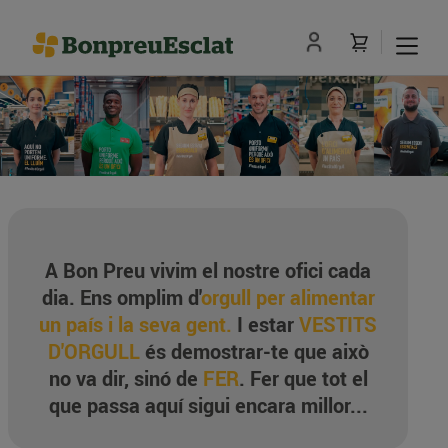
A Bon Preu vivim el nostre ofici cada
dia. Ens omplim d'
orgull per alimentar
un país i la seva gent.
I estar
VESTITS
D'ORGULL
és demostrar-te que això
no va dir, sinó de
FER
. Fer que tot el
que passa aquí sigui encara millor...