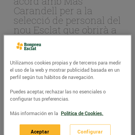
acord amb Mas
Carandell per a la
selecció de personal del
nou Esclat que obrirà a
Reus
23/marzo/2017
Utilizamos cookies propias y de terceros para medir
Bon Preu treballarà conjuntament
el uso de la web y mostrar publicidad basada en un
amb Mas Carandell per a la
perfil según tus hábitos de navegación.
contractació de més de 60 persones
El nou hipermercat obrirà les portes
Puedes aceptar, rechazar las no esenciales o
a la zona del Tecnoparc de Reus al
configurar tus preferencias.
mes de setembre d’aquest any
El Grup col·labora activament amb
Más información en la
Política de Cookies.
els ajuntaments i entitats
empresarials per a la contractació de
Aceptar
Configurar
personal dels municipis on obrim