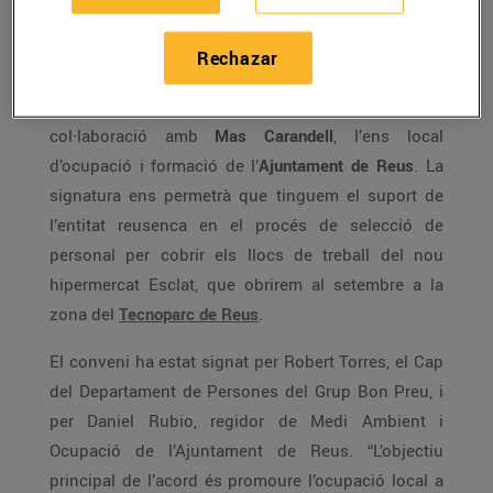
nous establiments
Rechazar
Aquest matí hem signat un nou acord de
col·laboració amb
Mas Carandell
, l’ens local
d’ocupació i formació de l’
Ajuntament de Reus
. La
signatura ens permetrà que tinguem el suport de
l’entitat reusenca en el procés de selecció de
personal per cobrir els llocs de treball del nou
hipermercat Esclat, que obrirem al setembre a la
zona del
Tecnoparc de Reus
.
El conveni ha estat signat per Robert Torres, el Cap
del Departament de Persones del Grup Bon Preu, i
per Daniel Rubio, regidor de Medi Ambient i
Ocupació de l’Ajuntament de Reus. “L’objectiu
principal de l’acord és promoure l’ocupació local a