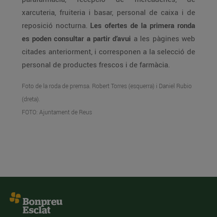
xarcuteria, fruiteria i basar, personal de caixa i de
reposició nocturna.
Les ofertes de la primera ronda
es poden consultar a partir d’avui
a les pàgines web
citades anteriorment, i corresponen a la selecció de
personal de productes frescos i de farmàcia.
Foto de la roda de premsa. Robert Torres (esquerra) i Daniel Rubio
(dreta).
FOTO: Ajuntament de Reus