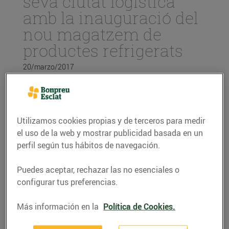
seva ciutat logística
amb la inauguració del
nou magatzem de
productes refrigerats
20/marzo/2017
El Grup ha invertit 38 milions d’euros en
la primera fase del nou magatzem i
generarà 200 nous llocs de treball
Utilizamos cookies propias y de terceros para medir
el uso de la web y mostrar publicidad basada en un
El nou magatzem té una dimensió de
perfil según tus hábitos de navegación.
23.000 m², amb el que el Grup amplia la
seva ciutat logística fins els 58.500 m²
actuals
Puedes aceptar, rechazar las no esenciales o
configurar tus preferencias.
El nou magatzem compta amb la
instal·lació d’autoconsum fotovoltaic
més gran i amb més potència de
Más información en la
Política de Cookies.
Catalunya