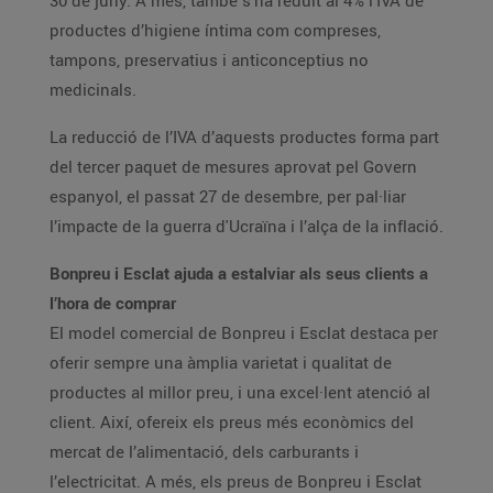
30 de juny. A més, també s’ha reduït al 4% l’IVA de
productes d’higiene íntima com compreses,
tampons, preservatius i anticonceptius no
medicinals.
La reducció de l’IVA d’aquests productes forma part
del tercer paquet de mesures aprovat pel Govern
espanyol, el passat 27 de desembre, per pal·liar
l’impacte de la guerra d'Ucraïna i l’alça de la inflació.
Bonpreu i Esclat ajuda a estalviar als seus clients a
l’hora de comprar
El model comercial de Bonpreu i Esclat destaca per
oferir sempre una àmplia varietat i qualitat de
productes al millor preu, i una excel·lent atenció al
client. Així, ofereix els preus més econòmics del
mercat de l’alimentació, dels carburants i
l’electricitat. A més, els preus de Bonpreu i Esclat