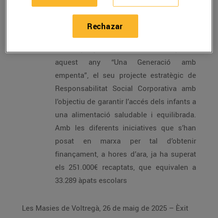
finançar el cost de les beques menjador
de 115 escoles públiques i concertades
Rechazar
de Catalunya
La companyia d’alimentació ha impulsat
aquest any “Una Generació amb
empenta”, el seu projecte estratègic de
Responsabilitat Social Corporativa amb
l’objectiu de garantir l’accés dels infants a
una alimentació saludable i equilibrada.
Amb les diferents iniciatives que s’han
posat en marxa per tal d’obtenir
finançament, a hores d’ara, ja ha superat
els 251.000€ recaptats, que equivalen a
33.289 àpats escolars
Les Masies de Voltregà, 26 de maig de 2025 – Èxit