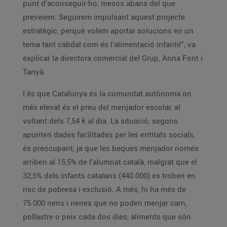
punt d’aconseguir-ho, mesos abans del que
preveiem. Seguirem impulsant aquest projecte
estratègic, perquè volem aportar solucions en un
tema tant cabdal com és l’alimentació infantil”, va
explicar la directora comercial del Grup, Anna Font i
Tanyà.
I és que Catalunya és la comunitat autònoma on
més elevat és el preu del menjador escolar, al
voltant dels 7,54 € al dia. La situació, segons
apunten dades facilitades per les entitats socials,
és preocupant, ja que les beques menjador només
arriben al 15,5% de l’alumnat català, malgrat que el
32,5% dels infants catalans (440.000) es troben en
risc de pobresa i exclusió. A més, hi ha més de
75.000 nens i nenes que no poden menjar carn,
pollastre o peix cada dos dies, aliments que són