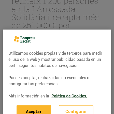
reuneix 1.200 persones
en la I Arrossada
Solidària i recapta més
de 251.000 € per
finançar 33.289 beques
menjador d'escoles
catalanes
Utilizamos cookies propias y de terceros para medir
26/mayo/2025
el uso de la web y mostrar publicidad basada en un
perfil según tus hábitos de navegación.
Èxit d’assistència a la I Arrossada
Puedes aceptar, rechazar las no esenciales o
Solidària de Bonpreu i Esclat que es va
configurar tus preferencias.
celebrar ahir a El Xampany, Cervelló, amb
més de 1.200 clients i proveïdors. El 100%
Más información en la
Política de Cookies.
de l’import de les entrades s’ha destinat a
les entitats Educo i Fundesplai per
Aceptar
Configurar