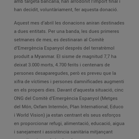
amb targeta bancària, han arrodonit l’import final i
han decidit, voluntàriament, fer aquesta donació.
Aquest mes d’abril les donacions aniran destinades
a dues entitats. Per una banda, les dues primeres
setmanes de mes, es destinaran al Comitè
d’Emergència Espanyol després del terratrèmol
produït a Myanmar. El sisme de magnitud 7,7 ha
deixat 3.000 morts, 4.700 ferits i centenars de
persones desaparegudes, però es preveu que la
xifra de víctimes i persones damnificades augmenti
en els propers dies. Davant d’aquesta situació, cinc
ONG del Comitè d’Emergència Espanyol (Metges
del Món, Oxfam Intermón, Plan International, Educo
i World Vision) ja estan centrant els seus esforços
en proporcionar refugi, alimentació, educació, aigua
i sanejament i assistència sanitària mitjançant