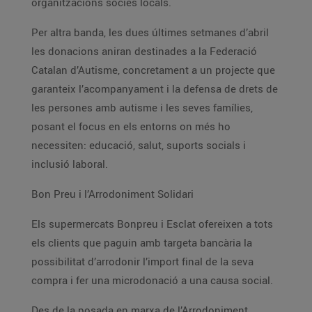
organitzacions sòcies locals.
Per altra banda, les dues últimes setmanes d’abril
les donacions aniran destinades a la Federació
Catalan d’Autisme, concretament a un projecte que
garanteix l’acompanyament i la defensa de drets de
les persones amb autisme i les seves famílies,
posant el focus en els entorns on més ho
necessiten: educació, salut, suports socials i
inclusió laboral.
Bon Preu i l’Arrodoniment Solidari
Els supermercats Bonpreu i Esclat ofereixen a tots
els clients que paguin amb targeta bancària la
possibilitat d’arrodonir l’import final de la seva
compra i fer una microdonació a una causa social.
Des de la posada en marxa de l’Arrodoniment