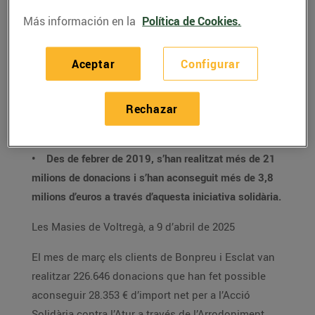
• Aquest mes d’abril les donacions aniran
Más información en la
Política de Cookies.
destinades a dues entitats diferents: les primeres
dues setmanes de mes es destinaran al Comitè
Aceptar
Configurar
d’Emergència Espanyol després del terratrèmol que
s’ha produït a Myanmar; les dues últimes setmanes
Rechazar
de mes, les donacions aniran destinades a la
Federació Catalana d’Autisme.
• Des de febrer de 2019, s’han realitzat més de 21
milions de donacions i s’han aconseguit més de 3,8
milions d’euros a través d’aquesta iniciativa solidària.
Les Masies de Voltregà, a 9 d’abril de 2025
El mes de març els clients de Bonpreu i Esclat van
realitzar 226.646 donacions que han fet possible
aconseguir 28.353 € d’import net per a l’Acció
Solidària contra l’Atur a través de l’Arrodoniment