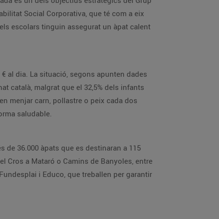
brada és un dels objectius estratègics del Grup
ilitat Social Corporativa, que té com a eix
 els escolars tinguin assegurat un àpat calent
 € al dia. La situació, segons apunten dades
at català, malgrat que el 32,5% dels infants
en menjar carn, pollastre o peix cada dos
forma saludable.
és de 36.000 àpats que es destinaran a 115
del Cros a Mataró o Camins de Banyoles, entre
Fundesplai i Educo, que treballen per garantir