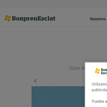
Nosotros
Sigue la actualida
Utilizam
publicid
Puedes ac