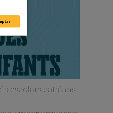
eptar
ls escolars catalans