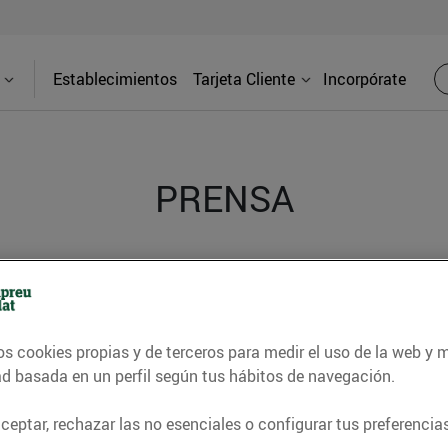
Establecimientos
Tarjeta Cliente
Incorpórate
PRENSA
d de los supermercados Bonpreu y Esclat a través de l
os cookies propias y de terceros para medir el uso de la web y 
ad basada en un perfil según tus hábitos de navegación.
eptar, rechazar las no esenciales o configurar tus preferencias