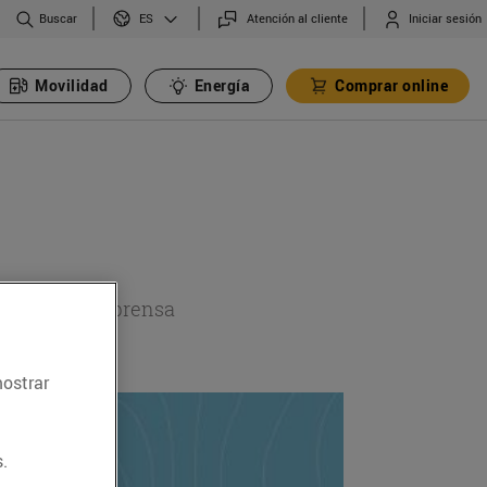
Buscar
Atención al cliente
Iniciar sesión
ES
Movilidad
Energía
Comprar online
a sección de prensa
mostrar
.