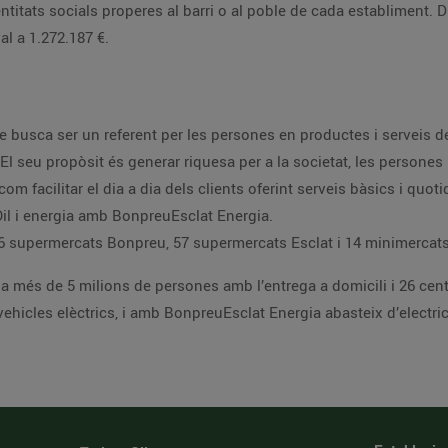
titats socials properes al barri o al poble de cada establiment. 
al a 1.272.187 €.
 busca ser un referent per les persones en productes i serveis d
l seu propòsit és generar riquesa per a la societat, les persones 
 com facilitar el dia a dia dels clients oferint serveis bàsics i quo
il i energia amb BonpreuEsclat Energia.
 supermercats Bonpreu, 57 supermercats Esclat i 14 minimercats
a més de 5 milions de persones amb l’entrega a domicili i 26 cent
ehicles elèctrics, i amb BonpreuEsclat Energia abasteix d’electricit