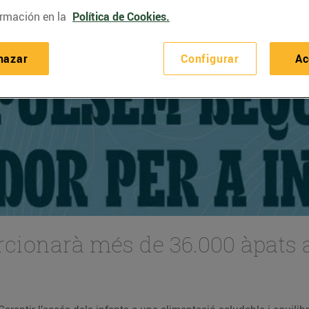
rmación en la
Política de Cookies.
hazar
Configurar
Ac
cionarà més de 36.000 àpats a