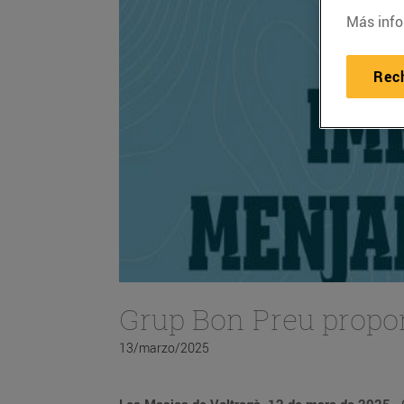
Más info
Rec
Grup Bon Preu propor
13/marzo/2025