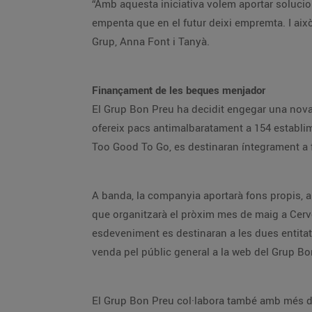
“Amb aquesta iniciativa volem aportar solucio
empenta que en el futur deixi empremta. I aix
Grup, Anna Font i Tanyà.
Finançament de les beques menjador
El Grup Bon Preu ha decidit engegar una nova 
ofereix pacs antimalbaratament a 154 establi
Too Good To Go, es destinaran íntegrament a 
A banda, la companyia aportarà fons propis, 
que organitzarà el pròxim mes de maig a Cervel
esdeveniment es destinaran a les dues entitat
venda pel públic general a la web del Grup Bo
El Grup Bon Preu col·labora també amb més de