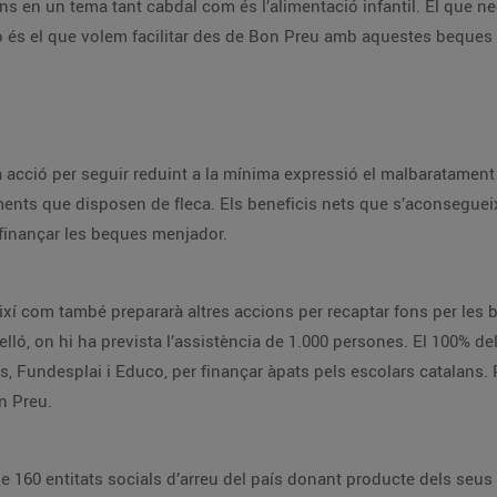
ns en un tema tant cabdal com és l’alimentació infantil. El que
ò és el que volem facilitar des de Bon Preu amb aquestes beques m
acció per seguir reduint a la mínima expressió el malbaratament a
ments que disposen de fleca. Els beneficis nets que s’aconseguei
finançar les beques menjador.
així com també prepararà altres accions per recaptar fons per le
ló, on hi ha prevista l’assistència de 1.000 persones. El 100% de
s, Fundesplai i Educo, per finançar àpats pels escolars catalans.
n Preu.
 160 entitats socials d’arreu del país donant producte dels seu