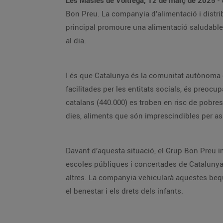
Les Masies de Voltregà, 12 de març de 2025
- 
Bon Preu. La companyia d’alimentació i distri
principal promoure una alimentació saludable, 
al dia.
I és que Catalunya és la comunitat autònoma o
facilitades per les entitats socials, és preoc
catalans (440.000) es troben en risc de pobre
dies, aliments que són imprescindibles per ass
Davant d’aquesta situació, el Grup Bon Preu i
escoles públiques i concertades de Catalunya
altres. La companyia vehicularà aquestes bequ
el benestar i els drets dels infants.