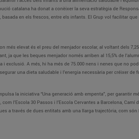
Garantir l’accés dels infants a una alimentació saludable i equili
bució catalana ha donat a conèixer la seva estratègia de Responsab
basada en els frescos, entre els infants. El Grup vol facilitar que
n més elevat és el preu del menjador escolar, al voltant dels 7,25
upant, ja que les beques menjador només arriben al 15,5% de l’alumn
sa i exclusió. A més, hi ha més de 75.000 nens i nenes que no pod
egurar una dieta saludable i l’energia necessària per créixer de 
mpulsa la iniciativa “Una generació amb empenta”, per garantir m
, com l’Escola 30 Passos i l’Escola Cervantes a Barcelona, Camí 
es a través de dues entitats amb una llarga trajectòria, com són 