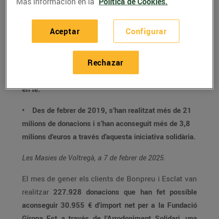
Más información en la
Política de Cookies.
destinades a l’Associació contra el Càncer,
concretament a un projecte que pretén millorar el
Aceptar
Configurar
benestar emocional i la qualitat de vida dels infants i
adolescents que estan vivint un procés oncològic a
Rechazar
Catalunya, ja sigui perquè ells/es mateixos/es tenen
càncer o perquè algun membre del seu nucli familiar
en té.
• Des de febrer de 2019, s’han realitzat més de 21
milions de donacions i s’han aconseguit més de 3,8
milions d’euros a través d’aquesta iniciativa solidària.
Les Masies de Voltregà, a 7 de febrer de 2025.
El mes de gener els clients de Bonpreu i Esclat van
realitzar
227.928 donacions que han fet possible
aconseguir 30.955 € d’import net per a la Fundació
Girona Est a través de l’Arrodoniment Solidari, una