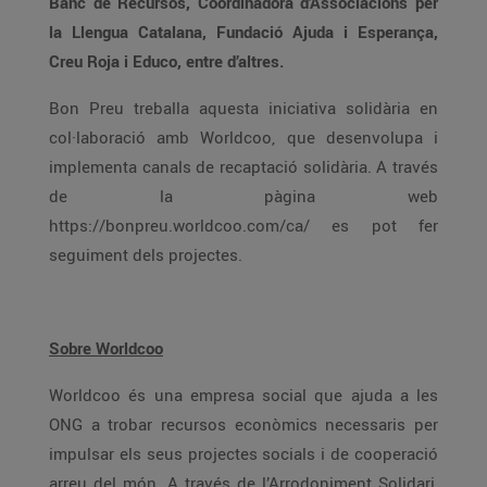
Banc de Recursos, Coordinadora d'Associacions per
la Llengua Catalana, Fundació Ajuda i Esperança,
Creu Roja i Educo, entre d’altres.
Bon Preu treballa aquesta iniciativa solidària en
col·laboració amb Worldcoo, que desenvolupa i
implementa canals de recaptació solidària. A través
de la pàgina web
https://bonpreu.worldcoo.com/ca/ es pot fer
seguiment dels projectes.
Sobre Worldcoo
Worldcoo és una empresa social que ajuda a les
ONG a trobar recursos econòmics necessaris per
impulsar els seus projectes socials i de cooperació
arreu del món. A través de l’Arrodoniment Solidari,