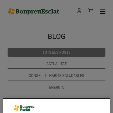
BLOG
TOTS ELS POSTS
ACTUALITAT
CONSELLS I HÀBITS SALUDABLES
ENERGIA
GASTRONOMIA I TRADICIONS
RECEPTES