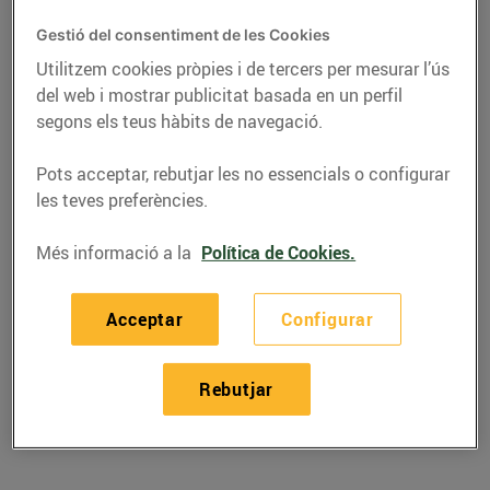
Gestió del consentiment de les Cookies
Utilitzem cookies pròpies i de tercers per mesurar l’ús
del web i mostrar publicitat basada en un perfil
segons els teus hàbits de navegació.
Pots acceptar, rebutjar les no essencials o configurar
les teves preferències.
Més informació a la
Política de Cookies.
RECEPTES
Acceptar
Configurar
Anyell de llet rostit amb
Rebutjar
cebetes i moscatell
04/de desembre/2020