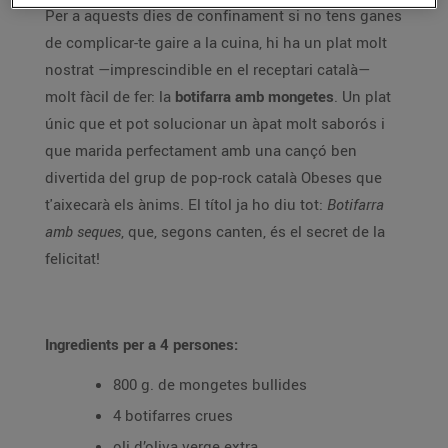
Per a aquests dies de confinament si no tens ganes
de complicar-te gaire a la cuina, hi ha un plat molt
nostrat —imprescindible en el receptari català—
molt fàcil de fer: la
botifarra amb mongetes
. Un plat
únic que et pot solucionar un àpat molt saborós i
que marida perfectament amb una cançó ben
divertida del grup de pop-rock català Obeses que
t'aixecarà els ànims. El títol ja ho diu tot:
Botifarra
amb seques
, que, segons canten, és el secret de la
felicitat!
Ingredients per a 4 persones:
800 g. de mongetes bullides
4 botifarres crues
oli d’oliva verge extra