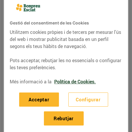
Gestió del consentiment de les Cookies
Utilitzem cookies pròpies i de tercers per mesurar l’ús
del web i mostrar publicitat basada en un perfil
segons els teus hàbits de navegació.
Pots acceptar, rebutjar les no essencials o configurar
les teves preferències.
Més informació a la
Política de Cookies.
RECEPTES
Botifarra amb
Acceptar
Configurar
mongetes
Rebutjar
14/d’abril/2020