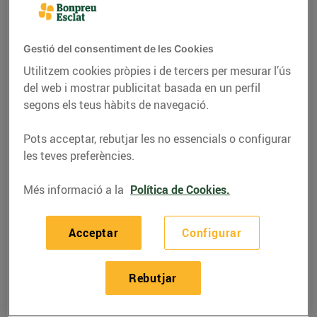
Gestió del consentiment de les Cookies
Utilitzem cookies pròpies i de tercers per mesurar l’ús
del web i mostrar publicitat basada en un perfil
segons els teus hàbits de navegació.
Pots acceptar, rebutjar les no essencials o configurar
les teves preferències.
Més informació a la
Política de Cookies.
RECEPTES
Farcellets de massa
Acceptar
Configurar
brick amb nabius,
formatge brie i ceba
Rebutjar
caramel·litzada