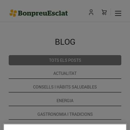
BLOG
TOTS ELS POSTS
ACTUALITAT
CONSELLS I HÀBITS SALUDABLES
ENERGIA
GASTRONOMIA I TRADICIONS
RECEPTES