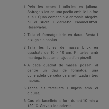
Pela les cebes i talla-les en juliana.
Sofregeix-les en una paella amb l’oli a foc
suau. Quan comencin a enrossir, afegeix-
hi el sucre i deixa-ho caramel·litzar.
Reserva-ho.
Talla el formatge brie en daus. Renta i
eixuga els nabius.
Talla les fulles de massa brick en
quadrats de 10 × 10 cm. Pinta-les amb
mantega fosa amb l’ajuda d’un pinzell.
A cada quadrat de massa, posa-hi al
centre un dau de formatge, una
culleradeta de ceba caramel·litzada i tres
nabius.
Tanca els farcellets i lliga’ls amb el
cibulet.
Cou els farcellets al forn durant 10 min a
180 °C. Serveix-los calents.