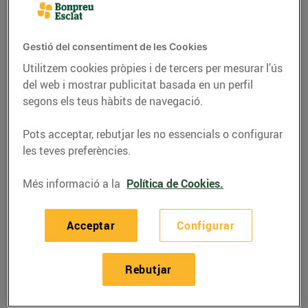
Gestió del consentiment de les Cookies
Utilitzem cookies pròpies i de tercers per mesurar l’ús
del web i mostrar publicitat basada en un perfil
segons els teus hàbits de navegació.
Pots acceptar, rebutjar les no essencials o configurar
les teves preferències.
Més informació a la
Política de Cookies.
RECEPTES
Hamburguesa de
Acceptar
Configurar
quinoa amb alvocat,
‘kale’ i carbassa
Rebutjar
19/d’abril/2017