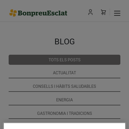
BLOG
TOTS ELS POSTS
ACTUALITAT
CONSELLS I HÀBITS SALUDABLES
ENERGIA
GASTRONOMIA I TRADICIONS
RECEPTES