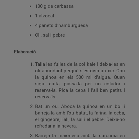
100 g de carbassa
1 alvocat
4 panets d’hamburguesa
Oli, sal i pebre
Elaboració
Talla les fulles de la col kale i deixa-les en
oli abundant perquè s’estovin un xic. Cou
la quinoa en els 500 ml d’aigua. Quan
sigui cuita, passa-la per un colador i
reserva-la. Pica la ceba i l’all ben petits i
reserva’ls.
Bat un ou. Aboca la quinoa en un bol i
barreja-la amb l’ou batut, la farina, la ceba,
el gingebre, l’all, la sal i el pebre. Deixa-ho
refredar a la nevera.
Barreja la maionesa amb la cúrcuma en