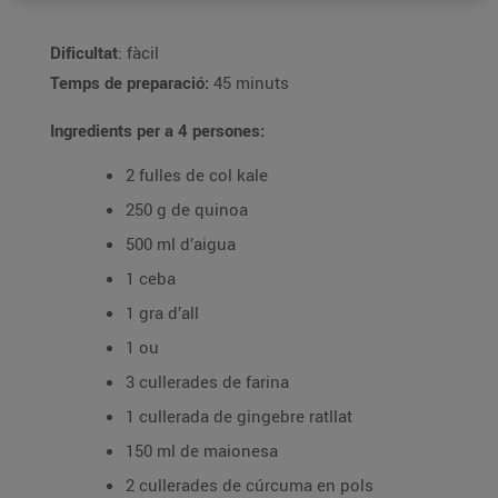
Dificultat
: fàcil
Temps de preparació:
45 minuts
Ingredients per a 4 persones:
2 fulles de col kale
250 g de quinoa
500 ml d’aigua
1 ceba
1 gra d’all
1 ou
3 cullerades de farina
1 cullerada de gingebre ratllat
150 ml de maionesa
2 cullerades de cúrcuma en pols