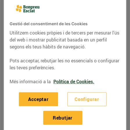
Gestió del consentiment de les Cookies
Utilitzem cookies pròpies i de tercers per mesurar l’ús
del web i mostrar publicitat basada en un perfil
segons els teus hàbits de navegació.
Pots acceptar, rebutjar les no essencials o configurar
les teves preferències.
Més informació a la
Política de Cookies.
RECEPTES
Tomàquets farcits
Acceptar
Configurar
d'amanida d'arròs
13/de juliol/2020
Rebutjar