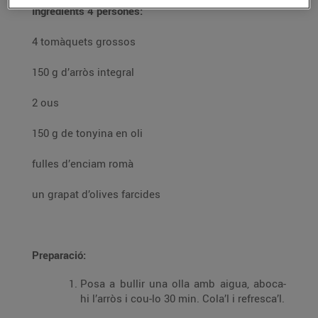
Ingredients 4 persones:
4 tomàquets grossos
150 g d’arròs integral
2 ous
150 g de tonyina en oli
fulles d’enciam romà
un grapat d’olives farcides
Preparació:
Posa a bullir una olla amb aigua, aboca-
hi l’arròs i cou-lo 30 min. Cola’l i refresca’l.