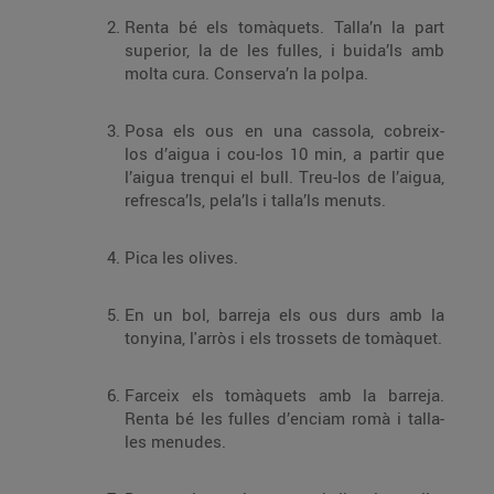
Renta bé els tomàquets. Talla’n la part
superior, la de les fulles, i buida’ls amb
molta cura. Conserva’n la polpa.
Posa els ous en una cassola, cobreix-
los d’aigua i cou-los 10 min, a partir que
l’aigua trenqui el bull. Treu-los de l’aigua,
refresca’ls, pela’ls i talla’ls menuts.
Pica les olives.
En un bol, barreja els ous durs amb la
tonyina, l'arròs i els trossets de tomàquet.
Farceix els tomàquets amb la barreja.
Renta bé les fulles d’enciam romà i talla-
les menudes.