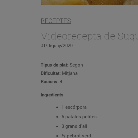
RECEPTES
Videorecepta de Suqu
01/de juny/2020
Tipus de plat:
Segon
Dificultat:
Mitjana
Racions:
4
Ingredients
1 escórpora
5 patates petites
3 grans d'all
½ pebrot verd