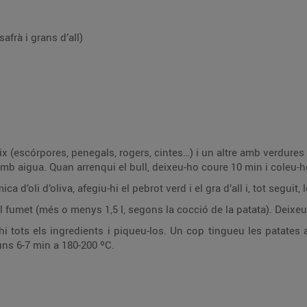
safrà i grans d’all)
x (escórpores, penegals, rogers, cintes…) i un altre amb verdures
 amb aigua. Quan arrenqui el bull, deixeu-ho coure 10 min i coleu-h
d’oli d’oliva, afegiu-hi el pebrot verd i el gra d’all i, tot seguit,
el fumet (més o menys 1,5 l, segons la cocció de la patata). Deixeu
 tots els ingredients i piqueu-los. Un cop tingueu les patates al
uns 6-7 min a 180-200 ºC.