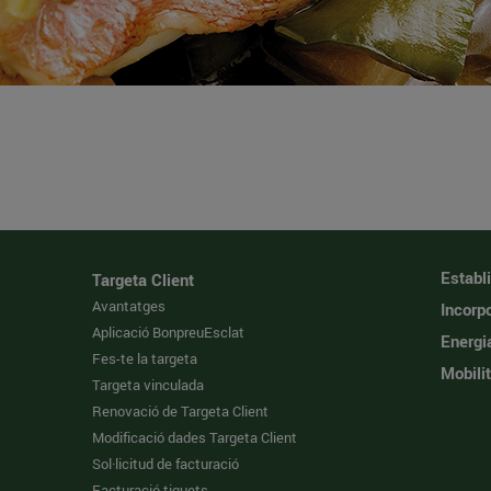
Establ
Targeta Client
Avantatges
Incorpo
Aplicació BonpreuEsclat
Energi
Fes-te la targeta
Mobilit
Targeta vinculada
Renovació de Targeta Client
Modificació dades Targeta Client
Sol·licitud de facturació
Facturació tiquets