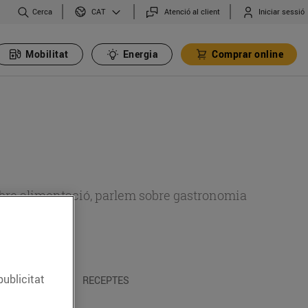
Cerca
Atenció al client
Iniciar sessió
CAT
Mobilitat
Energia
Comprar online
 sobre alimentació, parlem sobre gastronomia
publicitat
 I TRADICIONS
RECEPTES