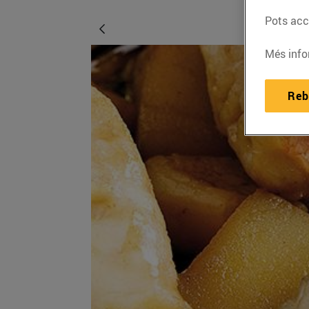
Pots acce
Més info
Reb