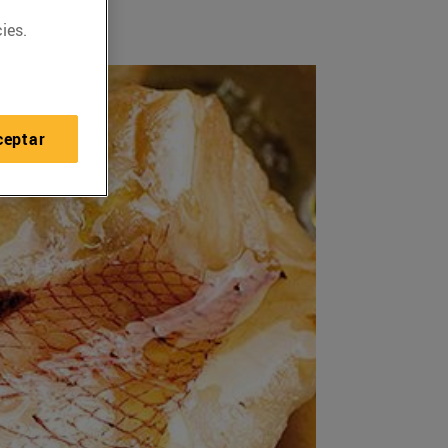
ies.
ceptar