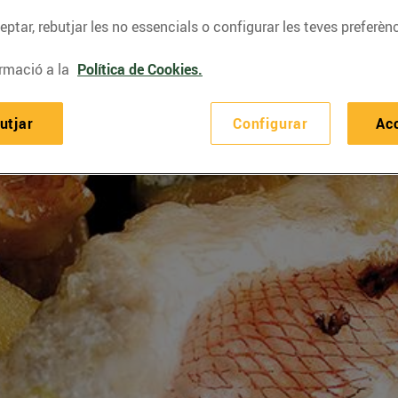
ptar, rebutjar les no essencials o configurar les teves preferènc
rmació a la
Política de Cookies.
utjar
Configurar
Ac