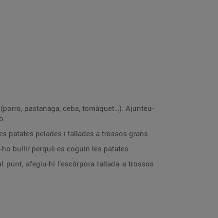
 (porro, pastanaga, ceba, tomàquet…). Ajunteu-
o.
 les patates pelades i tallades a trossos grans.
-ho bullir perquè es coguin les patates.
 punt, afegiu-hi l’escórpora tallada a trossos