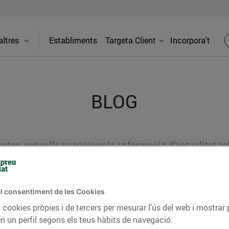
ltres
Establiments
Targeta Client
Incorpora't
BLOG
ceptes, consells nutricionals, informació d’actualitat
del nostre territori i molts altres temes.
l consentiment de les Cookies
 cookies pròpies i de tercers per mesurar l’ús del web i mostrar 
TAT
CONSELLS I HÀBITS SALUDABLES
ENERGIA
GASTRONOMIA
n un perfil segons els teus hàbits de navegació.