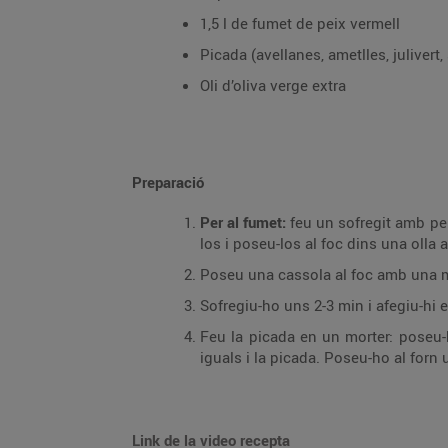
1,5 l de fumet de peix vermell
Picada (avellanes, ametlles, julivert, 
Oli d’oliva verge extra
Preparació
Per al fumet:
feu un sofregit amb pei
los i poseu-los al foc dins una olla
Poseu una cassola al foc amb una mica 
Sofregiu-ho uns 2-3 min i afegiu-hi 
Feu la picada en un morter: poseu-hi
iguals i la picada. Poseu-ho al forn 
Link de la video recepta