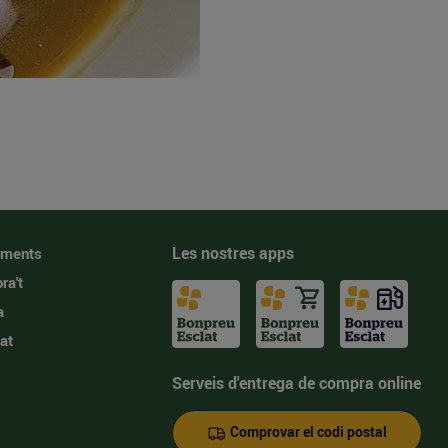
Les nostres apps
iments
ra't
a
at
Serveis d'entrega de compra online
Comprovar el codi postal