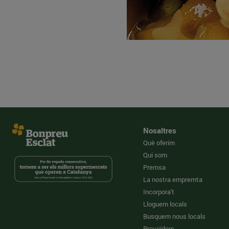
Nosaltres
Què oferim
Qui som
Premsa
La nostra empremta
Incorpora't
Lloguem locals
Busquem nous locals
Proveïdors