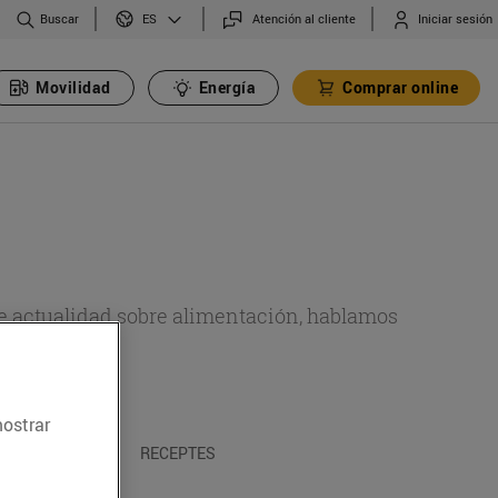
Buscar
Atención al cliente
Iniciar sesión
ES
Movilidad
Energía
Comprar online
de actualidad sobre alimentación, hablamos
emas.
mostrar
A I TRADICIONS
RECEPTES