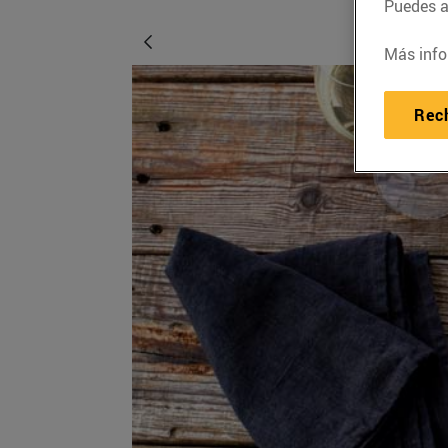
Puedes ac
Más info
Rec