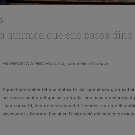
S
a química que ens passa dins 
ENTREVISTA A ÈRIC ENGUITA, sommelier d'
Artcava
Aquest sommelier fet a sí mateix té clar que el seu gran èxit a
un fracàs escolar del que en va brollar una passió desbordant pel
l’han convertit, des de Vilafranca del Penedès, en un dels enò
assessorat a Bonpreu Esclat en l’elaboració del catàleg de mari