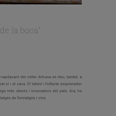
de la boca”
l capdavant del celler
Artcava
es deu, també, a
 vi i el cava. El talent i l’olfacte emprenedor
legs més oberts i innovadors del país. Ara, ha
datges de formatges i vins.