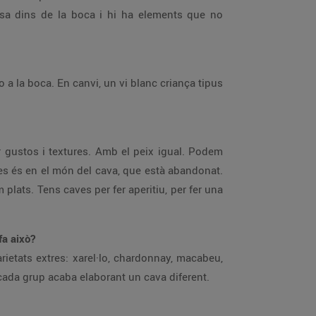
ssa dins de la boca i hi ha elements que no
o a la boca. En canvi, un vi blanc criança tipus
 gustos i textures. Amb el peix igual. Podem
s és en el món del cava, que està abandonat.
lats. Tens caves per fer aperitiu, per fer una
fa això?
ietats extres: xarel·lo, chardonnay, macabeu,
 cada grup acaba elaborant un cava diferent.