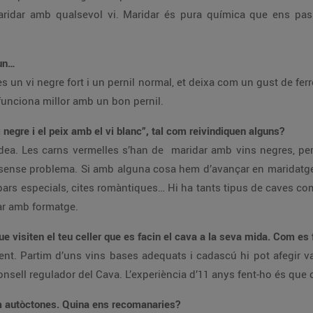
aridar amb qualsevol vi. Maridar és pura química que ens pa
’un…
es un vi negre fort i un pernil normal, et deixa com un gust de ferr
unciona millor amb un bon pernil.
i negre i el peix amb el vi blanc”, tal com reivindiquen alguns?
dea. Les carns vermelles s’han de maridar amb vins negres, per
a sense problema. Si amb alguna cosa hem d’avançar en maridatge
rs especials, cites romàntiques… Hi ha tants tipus de caves com p
ar amb formatge.
que visiten el teu celler que es facin el cava a la seva mida. Com es 
t. Partim d’uns vins bases adequats i cadascú hi pot afegir var
nsell regulador del Cava. L’experiència d’11 anys fent-ho és que
aïm autòctones. Quina ens recomanaries?