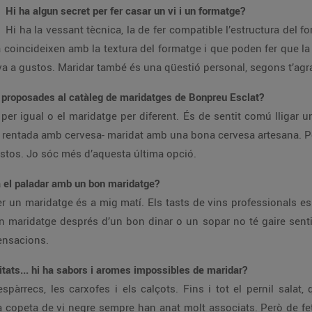
Hi ha algun secret per fer casar un vi i un formatge?
Hi ha la vessant tècnica, la de fer compatible l’estructura del f
 coincideixen amb la textura del formatge i que poden fer que la
a a gustos. Maridar també és una qüestió personal, segons t’agrad
les proposades al catàleg de maridatges de Bonpreu Esclat?
per igual o el maridatge per diferent. És de sentit comú lliga
entada amb cervesa- maridat amb una bona cervesa artesana. Pot
stos. Jo sóc més d’aquesta última opció.
a el paladar amb un bon maridatge?
 un maridatge és a mig matí. Els tasts de vins professionals e
 un maridatge després d’un bon dinar o un sopar no té gaire sent
ensacions.
litats... hi ha sabors i aromes impossibles de maridar?
pàrrecs, les carxofes i els calçots. Fins i tot el pernil salat
 la copeta de vi negre sempre han anat molt associats. Però de fe