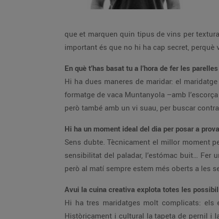
que et marquen quin tipus de vins per textura
important és que no hi ha cap secret, perquè v
En què t’has basat tu a l’hora de fer les parel
Hi ha dues maneres de maridar: el maridatge 
formatge de vaca Muntanyola –amb l’escorça r
però també amb un vi suau, per buscar contra
Hi ha un moment ideal del dia per posar a prov
Sens dubte. Tècnicament el millor moment per
sensibilitat del paladar, l’estómac buit… Fer
però al matí sempre estem més oberts a les s
Avui la cuina creativa explota totes les possibi
Hi ha tres maridatges molt complicats: els es
Històricament i cultural la tapeta de pernil i