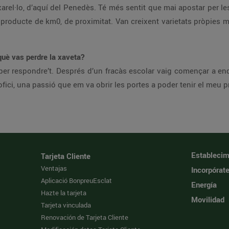
xarel·lo, d’aquí del Penedès. Té més sentit que mai apostar per le
oducte de km0, de proximitat. Van creixent varietats pròpies mol
 què vas perdre la xaveta?
er respondre’t. Després d’un fracàs escolar vaig començar a endi
fici, una passió que em va obrir les portes a poder tenir el meu pr
Establecim
Tarjeta Cliente
Ventajas
Incorpórat
Aplicació BonpreuEsclat
Energía
Hazte la tarjeta
Movilidad
Tarjeta vinculada
Renovación de Tarjeta Cliente