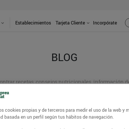
Establecimientos
Tarjeta Cliente
Incorpórate
BLOG
contrar recetas, consejos nutricionales, información 
e gastronomía de nuestro territorio y muchos otros t
os cookies propias y de terceros para medir el uso de la web y 
ad basada en un perfil según tus hábitos de navegación.
ITAT
CONSELLS I HÀBITS SALUDABLES
ENERGIA
GASTRONOMI