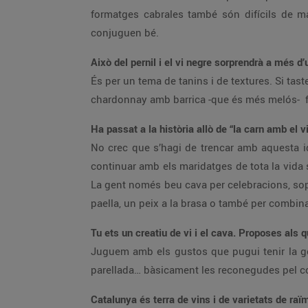
formatges cabrales també són difícils de m
conjuguen bé.
Això del pernil i el vi negre sorprendrà a més d
És per un tema de tanins i de textures. Si tast
chardonnay amb barrica -que és més melós- f
Ha passat a la història allò de “la carn amb el v
No crec que s’hagi de trencar amb aquesta i
continuar amb els maridatges de tota la vid
La gent només beu cava per celebracions, sopa
paella, un peix a la brasa o també per combin
Tu ets un creatiu de vi i el cava. Proposes als 
Juguem amb els gustos que pugui tenir la gen
parellada… bàsicament les reconegudes pel co
Catalunya és terra de vins i de varietats de r