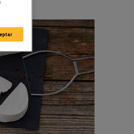
.
eptar