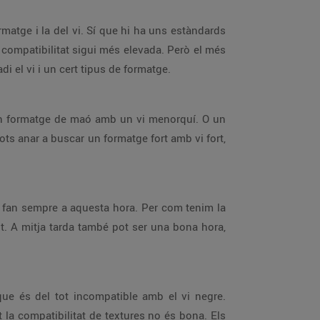
ormatge i la del vi. Sí que hi ha uns estàndards
 compatibilitat sigui més elevada. Però el més
i el vi i un cert tipus de formatge.
r un formatge de maó amb un vi menorquí. O un
s anar a buscar un formatge fort amb vi fort,
s fan sempre a aquesta hora. Per com tenim la
it. A mitja tarda també pot ser una bona hora,
, que és del tot incompatible amb el vi negre.
t la compatibilitat de textures no és bona. Els