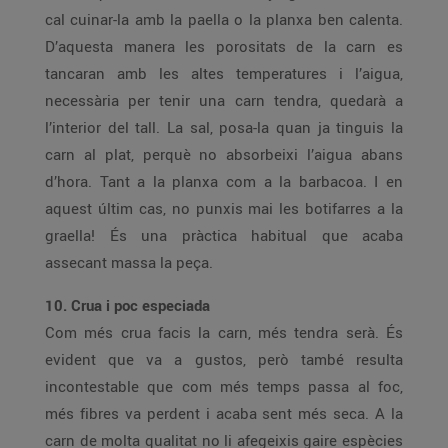
cal cuinar-la amb la paella o la planxa ben calenta.
D’aquesta manera les porositats de la carn es
tancaran amb les altes temperatures i l’aigua,
necessària per tenir una carn tendra, quedarà a
l’interior del tall. La sal, posa-la quan ja tinguis la
carn al plat, perquè no absorbeixi l’aigua abans
d’hora. Tant a la planxa com a la barbacoa. I en
aquest últim cas, no punxis mai les botifarres a la
graella! És una pràctica habitual que acaba
assecant massa la peça.
10. Crua i poc especiada
Com més crua facis la carn, més tendra serà. És
evident que va a gustos, però també resulta
incontestable que com més temps passa al foc,
més fibres va perdent i acaba sent més seca. A la
carn de molta qualitat no li afegeixis gaire espècies