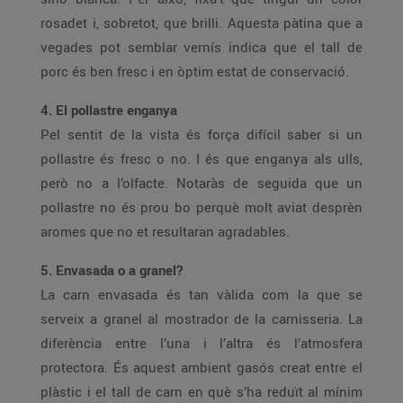
rosadet i, sobretot, que brilli. Aquesta pàtina que a
vegades pot semblar vernís indica que el tall de
porc és ben fresc i en òptim estat de conservació.
4. El pollastre enganya
Pel sentit de la vista és força difícil saber si un
pollastre és fresc o no. I és que enganya als ulls,
però no a l’olfacte. Notaràs de seguida que un
pollastre no és prou bo perquè molt aviat desprèn
aromes que no et resultaran agradables.
5. Envasada o a granel?
La carn envasada és tan vàlida com la que se
serveix a granel al mostrador de la carnisseria. La
diferència entre l’una i l’altra és l’atmosfera
protectora. És aquest ambient gasós creat entre el
plàstic i el tall de carn en què s’ha reduït al mínim