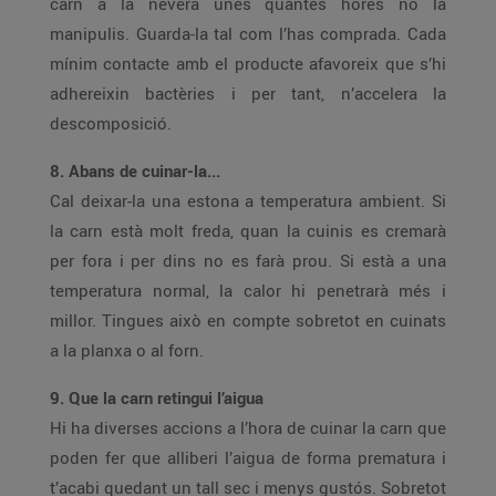
carn a la nevera unes quantes hores no la
manipulis. Guarda-la tal com l’has comprada. Cada
mínim contacte amb el producte afavoreix que s’hi
adhereixin bactèries i per tant, n’accelera la
descomposició.
8. Abans de cuinar-la...
Cal deixar-la una estona a temperatura ambient. Si
la carn està molt freda, quan la cuinis es cremarà
per fora i per dins no es farà prou. Si està a una
temperatura normal, la calor hi penetrarà més i
millor. Tingues això en compte sobretot en cuinats
a la planxa o al forn.
9. Que la carn retingui l’aigua
Hi ha diverses accions a l’hora de cuinar la carn que
poden fer que alliberi l’aigua de forma prematura i
t’acabi quedant un tall sec i menys gustós. Sobretot