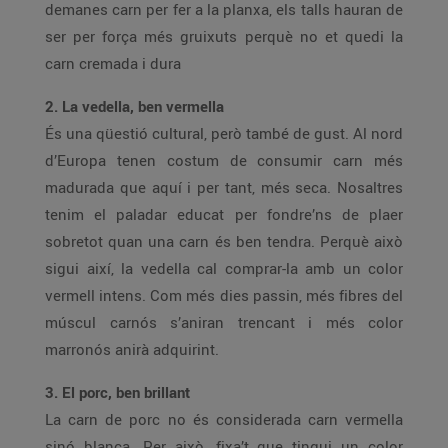
demanes carn per fer a la planxa, els talls hauran de
ser per força més gruixuts perquè no et quedi la
carn cremada i dura
2. La vedella, ben vermella
És una qüestió cultural, però també de gust. Al nord
d’Europa tenen costum de consumir carn més
madurada que aquí i per tant, més seca. Nosaltres
tenim el paladar educat per fondre’ns de plaer
sobretot quan una carn és ben tendra. Perquè això
sigui així, la vedella cal comprar-la amb un color
vermell intens. Com més dies passin, més fibres del
múscul carnós s’aniran trencant i més color
marronós anirà adquirint.
3. El porc, ben brillant
La carn de porc no és considerada carn vermella
sinó blanca. Per això, fixa’t que tingui un color