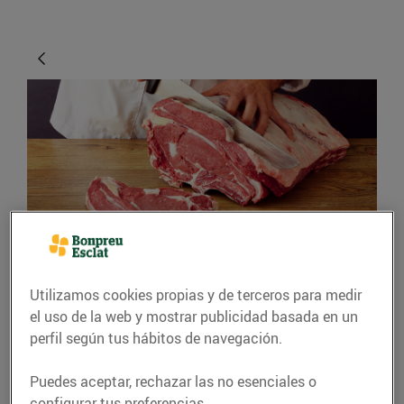
CONSEJOS Y HÁBITOS SALUDABLES
10 trucs per triar la
Utilizamos cookies propias y de terceros para medir
el uso de la web y mostrar publicidad basada en un
carn, conservar-la i
perfil según tus hábitos de navegación.
cuinar-la
Puedes aceptar, rechazar las no esenciales o
03/enero/2024
configurar tus preferencias.