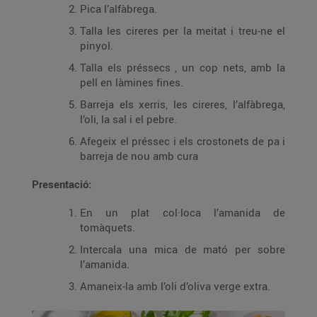
Pica l’alfàbrega.
Talla les cireres per la meitat i treu-ne el
pinyol.
Talla els préssecs , un cop nets, amb la
pell en làmines fines.
Barreja els xerris, les cireres, l’alfàbrega,
l’oli, la sal i el pebre.
Afegeix el préssec i els crostonets de pa i
barreja de nou amb cura
Presentació:
En un plat col·loca l’amanida de
tomàquets.
Intercala una mica de mató per sobre
l’amanida.
Amaneix-la amb l’oli d’oliva verge extra.