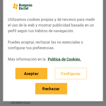
Utilizamos cookies propias y de terceros para medir
el uso de la web y mostrar publicidad basada en un
perfil según tus hábitos de navegación.
Puedes aceptar, rechazar las no esenciales o
configurar tus preferencias.
Más información en la
Política de Cookies.
RECETAS
Aceptar
Configurar
Amanida panzanella
amb xerris, préssec,
Rechazar
cireres i mató
28/julio/2022