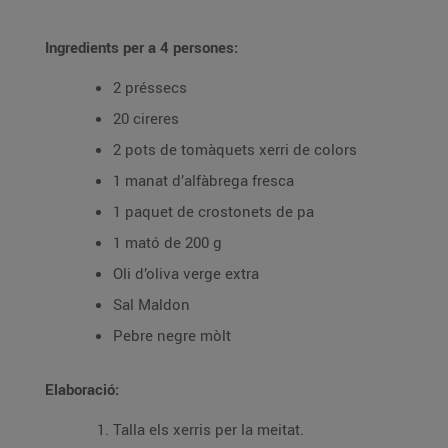
Ingredients per a 4 persones:
2 préssecs
20 cireres
2 pots de tomàquets xerri de colors
1 manat d’alfàbrega fresca
1 paquet de crostonets de pa
1 mató de 200 g
Oli d’oliva verge extra
Sal Maldon
Pebre negre mòlt
Elaboració:
Talla els xerris per la meitat.