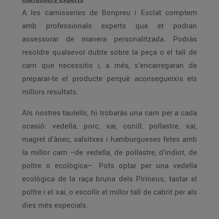
A les carnisseries de Bonpreu i Esclat comptem
amb professionals experts que et podran
assessorar de manera personalitzada. Podràs
resoldre qualsevol dubte sobre la peça o el tall de
carn que necessitis i, a més, s’encarregaran de
preparar-te el producte perquè aconsegueixis els
millors resultats.
Als nostres taulells, hi trobaràs una carn per a cada
ocasió: vedella, porc, xai, conill, pollastre, xai,
magret d’ànec, salsitxes i hamburgueses fetes amb
la millor carn –de vedella, de pollastre, d’indiot, de
poltre o ecològica–. Pots optar per una vedella
ecològica de la raça bruna dels Pirineus; tastar el
poltre i el xai, o escollir el millor tall de cabrit per als
dies més especials.