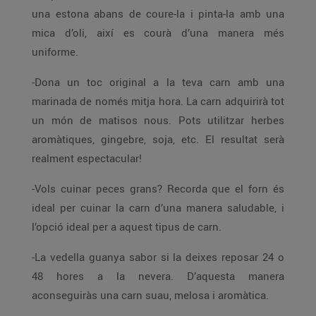
una estona abans de coure-la i pinta-la amb una
mica d’oli, així es courà d’una manera més
uniforme.
-Dona un toc original a la teva carn amb una
marinada de només mitja hora. La carn adquirirà tot
un món de matisos nous. Pots utilitzar herbes
aromàtiques, gingebre, soja, etc. El resultat serà
realment espectacular!
-Vols cuinar peces grans? Recorda que el forn és
ideal per cuinar la carn d’una manera saludable, i
l’opció ideal per a aquest tipus de carn.
-La vedella guanya sabor si la deixes reposar 24 o
48 hores a la nevera. D’aquesta manera
aconseguiràs una carn suau, melosa i aromàtica.