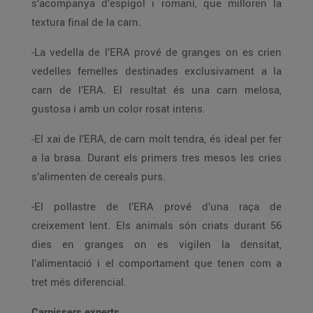
s’acompanya d’espígol i romaní, que milloren la
textura final de la carn.
-La vedella de l’ERA prové de granges on es crien
vedelles femelles destinades exclusivament a la
carn de l’ERA. El resultat és una carn melosa,
gustosa i amb un color rosat intens.
-El xai de l’ERA, de carn molt tendra, és ideal per fer
a la brasa. Durant els primers tres mesos les cries
s’alimenten de cereals purs.
-El pollastre de l’ERA prové d’una raça de
creixement lent. Els animals són criats durant 56
dies en granges on es vigilen la densitat,
l’alimentació i el comportament que tenen com a
tret més diferencial.
Carnissers experts