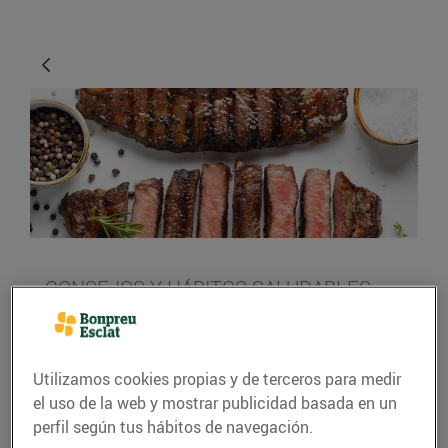
CONSEJOS Y HÁBITOS SALUDABLES
Avui toca carn! Quina
compro i com la cuino?
Utilizamos cookies propias y de terceros para medir
30/septiembre/2023
el uso de la web y mostrar publicidad basada en un
perfil según tus hábitos de navegación.