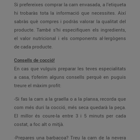
Si prefereixes comprar la carn envasada, a l’etiqueta
hi trobaràs tota la informació que necessites. Així
sabràs què compres i podràs valorar la qualitat del
producte. També s’hi especifiquen els ingredients,
el valor nutricional i els components al·lergògens
de cada producte.
Consells de cocció!
En cas que vulguis preparar les teves especialitats
a casa, t’oferim alguns consells perquè en puguis
treure el màxim profit:
-Si fas la carn a la graella o a la planxa, recorda que
com més duri la cocció, més seca quedarà la peça.
El millor és coure-la entre 3 i 5 minuts per cada
costat, a foc alt o mitjà.
-Prepares una barbacoa? Treu la carn de la nevera