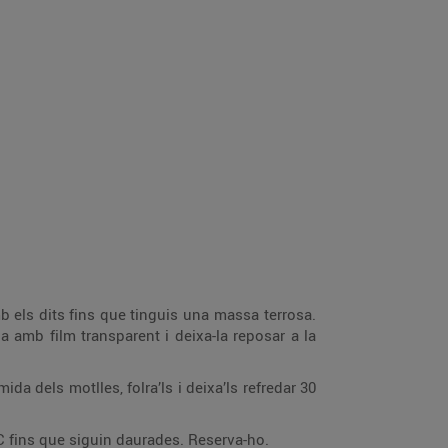
Punxa bé la massa i pinta-la amb clara d’ou batuda per tal d’impermeabilitzar la base. Cou-les a 180 ºC fins que siguin daurades. Reserva-ho.