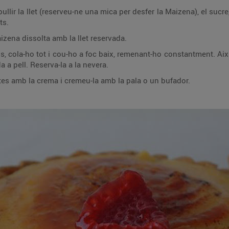
 Maizena), el sucre, la canyella i la pell de llimona. Quan arrenqui
ts.
aizena dissolta amb la llet reservada.
stantment. Així que s’espesseix treu la crema del foc, aboca-
la en un bol i deixa-la refredar filmada a pell. Reserva-la a la nevera.
A l’hora de servir, omple les cassoletes amb la crema i cremeu-la amb la pala o un bufador.