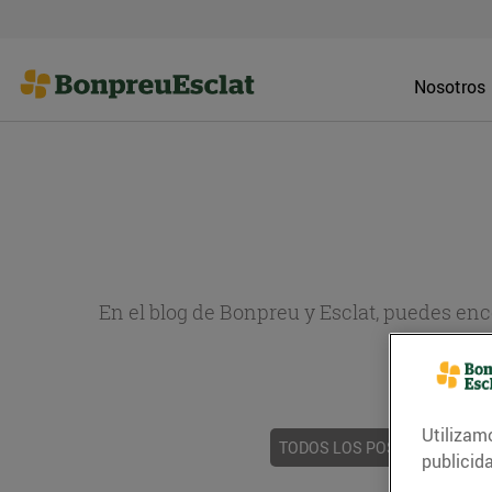
Nosotros
En el blog de Bonpreu y Esclat, puedes en
sobr
Utilizam
TODOS LOS POSTS
ACTUAL
publicid