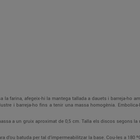
i barreja-ho amb els dits fins que tinguis una massa terrosa.
nt i deixa-la reposar a la
s discos segons la mida dels motlles, folra’ls i deixa’ls refredar 30