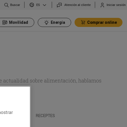
Buscar
Atención al cliente
Iniciar sesión
ES
Movilidad
Energía
Comprar online
de actualidad sobre alimentación, hablamos
emas.
mostrar
A I TRADICIONS
RECEPTES