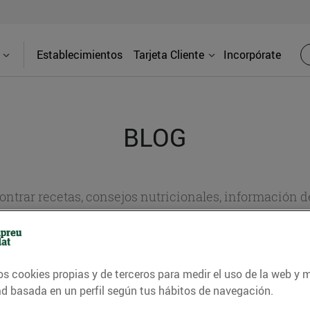
Establecimientos
Tarjeta Cliente
Incorpórate
BLOG
contrar recetas, consejos nutricionales, información 
e gastronomía de nuestro territorio y muchos otros t
os cookies propias y de terceros para medir el uso de la web y 
ITAT
CONSELLS I HÀBITS SALUDABLES
ENERGIA
GASTRONOMI
ad basada en un perfil según tus hábitos de navegación.