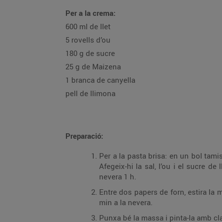
Per a la crema:
600 ml de llet
5 rovells d’ou
180 g de sucre
25 g de Maizena
1 branca de canyella
pell de llimona
Preparació:
Per a la pasta brisa: en un bol tamisa la farina, afegeix-hi la mantega tallada a dauets 
Afegeix-hi la sal, l’ou i el sucre de llustre i barreja-ho fins a tenir una massa homogènia. Embolica-la amb film transpare
nevera 1 h.
Entre dos papers de forn, estira la massa a un gruix aproximat de 0,5 cm. Talla el
min a la nevera.