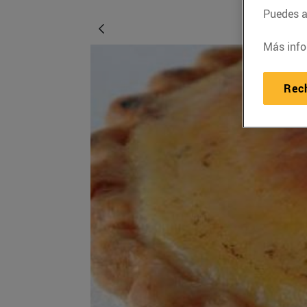
Puedes ac
Más info
Rec