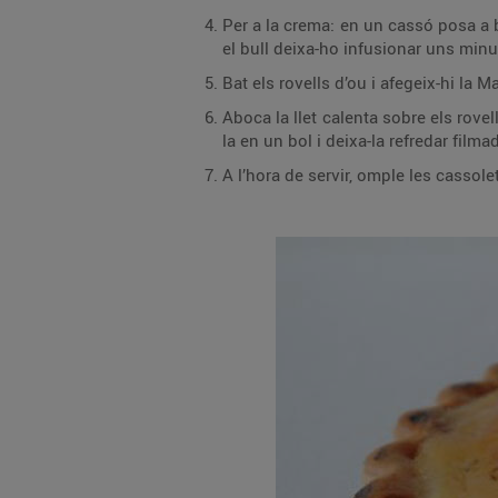
Per a la crema: en un cassó posa a bullir la llet (reserveu-ne una mica per desfer la
el bull deixa-ho infusionar uns minu
Bat els rovells d’ou i afegeix-hi la M
Aboca la llet calenta sobre els rovells, cola-ho tot i cou-ho a foc baix, remenant-ho con