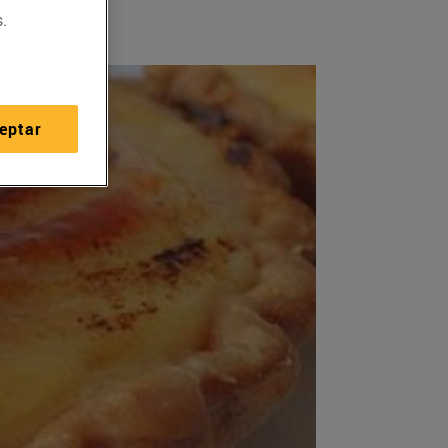
.
eptar