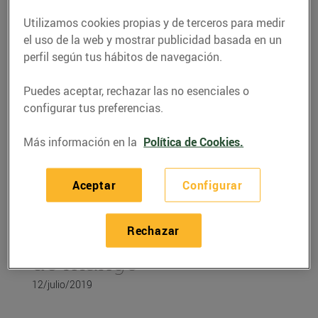
Utilizamos cookies propias y de terceros para medir
el uso de la web y mostrar publicidad basada en un
perfil según tus hábitos de navegación.
Puedes aceptar, rechazar las no esenciales o
configurar tus preferencias.
Más información en la
Política de Cookies.
Aceptar
Configurar
RECETAS
Rechazar
Recepta de crema freda
de mango
12/julio/2019