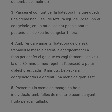
de tombs del molinet).
3
Passeu el conjunt per la batedora fins que quedi
una crema ben llisa i de textura líquida. Poseu-ho al
congelador, en un atuell adient per als batuts
posteriors, i deixeu-ho congelar 1 hora.
4
Amb l’enganyamarits (batedora de clares),
treballeu la mescla batent-la enèrgicament i a
fons per desfer el gel que es vagi formant, i deixeu-
la uns 30 minuts més, repetint l’operació, a partir
d’aleshores, cada 10 minuts. Deixeu-la al
congelador fins a obtenir una mena de granissat.
5
Presenteu la crema de mango en bols
individuals, amb fulles de menta, o acompanyant
fruita pelada i tallada.