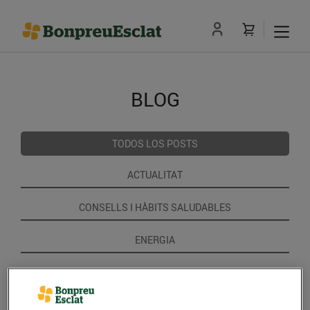
BLOG
TODOS LOS POSTS
ACTUALITAT
CONSELLS I HÀBITS SALUDABLES
ENERGIA
GASTRONOMIA I TRADICIONS
RECEPTES