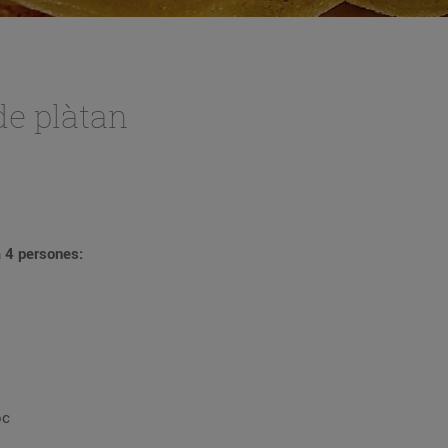
de plàtan
a 4 persones:
oc