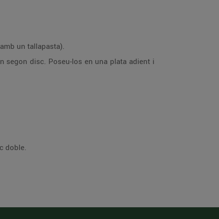
er aquesta operació amb un tallapasta).
ercer disc doble.