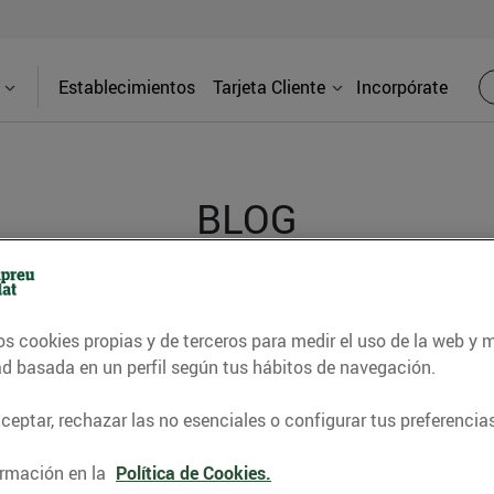
Establecimientos
Tarjeta Cliente
Incorpórate
BLOG
contrar recetas, consejos nutricionales, información 
os cookies propias y de terceros para medir el uso de la web y 
e gastronomía de nuestro territorio y muchos otros t
ad basada en un perfil según tus hábitos de navegación.
eptar, rechazar las no esenciales o configurar tus preferencias
ITAT
CONSELLS I HÀBITS SALUDABLES
ENERGIA
GASTRONOMI
rmación en la
Política de Cookies.