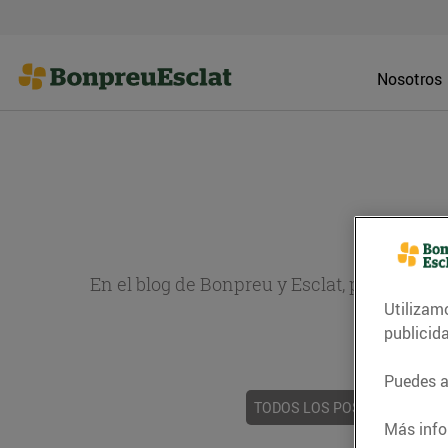
Nosotros
En el blog de Bonpreu y Esclat, puedes en
Utilizam
sobr
publicid
Puedes ac
TODOS LOS POSTS
ACTUAL
Más info