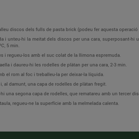
Amb un plat de cafè com a motlle, talleu discos dels fulls de pasta brick (podeu f
 superposant-hi un segon disc. Poseu-los en una plata adient i
ºC, 5 min.
Peleu els plàtans, talleu-los a rodelles i regueu-los amb el suc colat de la llimona espremuda.
Poseu la resta de mantega en una paella i daureu-hi les rodelles de plàtan per una cara, 2-3 min.
En un cassó, poseu la melmelada amb el rom al foc i treballeu-la per deixar-la líquida.
Poseu un dels discos dobles al plat i, al damunt, una capa de rodelles de plàtan fregit.
Cobriu-ho amb un altre disc i poseu-hi una segona capa de rodelles, que rematareu amb un t
En el darrer moment abans d’anar a taula, regueu-ne la superfície amb la melmelada calenta.