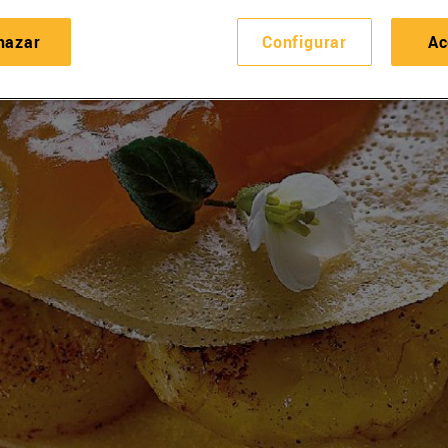
hazar
Configurar
Ac