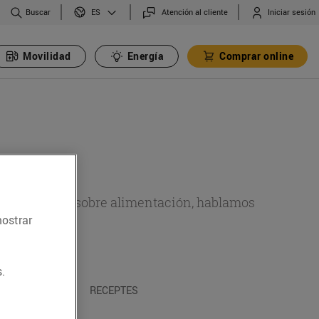
Buscar
Atención al cliente
Iniciar sesión
ES
Movilidad
Energía
Comprar online
de actualidad sobre alimentación, hablamos
mostrar
emas.
.
A I TRADICIONS
RECEPTES