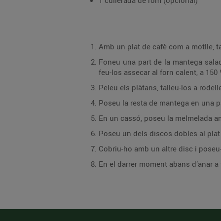
1 cullerada de rom (opcional)
Foneu una part de la mantega salada i unteu-hi la meitat dels discos per una cara,
feu-los assecar al forn calent, a 150 