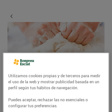
CONSEJOS Y HÁBITOS SALUDABLES
Utilizamos cookies propias y de terceros para medir
Diferents masses per a
el uso de la web y mostrar publicidad basada en un
perfil según tus hábitos de navegación.
pastissos i els seus
usos
Puedes aceptar, rechazar las no esenciales o
configurar tus preferencias.
Coneixeu les diferents