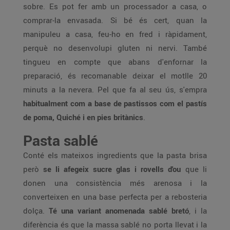
sobre. Es pot fer amb un processador a casa, o
comprar-la envasada. Si bé és cert, quan la
manipuleu a casa, feu-ho en fred i ràpidament,
perquè no desenvolupi gluten ni nervi. També
tingueu en compte que abans d'enfornar la
preparació, és recomanable deixar el motlle 20
minuts a la nevera. Pel que fa al seu ús, s'empra
habitualment com a base de pastissos com el pastís
de poma, Quiché i en pies britànics
.
Pasta sablé
Conté els mateixos ingredients que la pasta brisa
però
se li afegeix sucre glas i rovells d'ou
que li
donen una consistència més arenosa i la
converteixen en una base perfecta per a rebosteria
dolça.
Té una variant anomenada sablé bretó
, i la
diferència és que la massa sablé no porta llevat i la