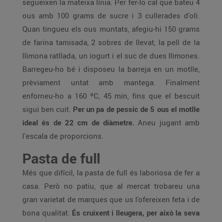
segueixen la mateixa línia. Per fer-lo cal que bateu 4
ous amb 100 grams de sucre i 3 cullerades d'oli.
Quan tingueu els ous muntats, afegiu-hi 150 grams
de farina tamisada, 2 sobres de llevat, la pell de la
llimona ratllada, un iogurt i el suc de dues llimones.
Barregeu-ho bé i disposeu la barreja en un motlle,
prèviament untat amb mantega. Finalment
enforneu-ho a 160 ºC, 45 min, fins que el bescuit
sigui ben cuit.
Per un pa de pessic de 5 ous el motlle
ideal és de 22 cm de diàmetre.
Aneu jugant amb
l'escala de proporcions.
Pasta de full
Més que difícil, la pasta de full és laboriosa de fer a
casa. Però no patiu, que al mercat trobareu una
gran varietat de marques que us l'ofereixen feta i de
bona qualitat.
És cruixent i lleugera, per això la seva