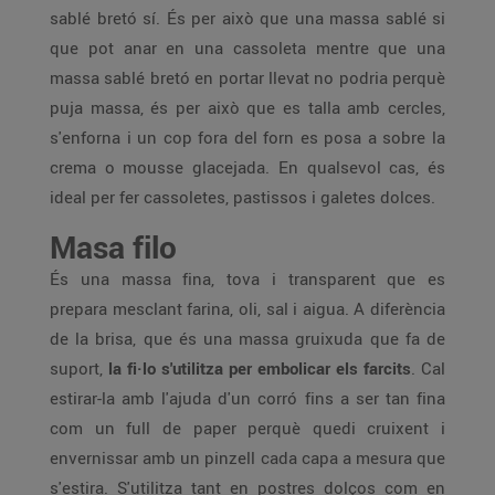
sablé bretó sí. És per això que una massa sablé si
que pot anar en una cassoleta mentre que una
massa sablé bretó en portar llevat no podria perquè
puja massa, és per això que es talla amb cercles,
s'enforna i un cop fora del forn es posa a sobre la
crema o mousse glacejada. En qualsevol cas, és
ideal per fer cassoletes, pastissos i galetes dolces.
Masa filo
És una massa fina, tova i transparent que es
prepara mesclant farina, oli, sal i aigua. A diferència
de la brisa, que és una massa gruixuda que fa de
suport,
la fi·lo s'utilitza per embolicar els farcits
. Cal
estirar-la amb l'ajuda d'un corró fins a ser tan fina
com un full de paper perquè quedi cruixent i
envernissar amb un pinzell cada capa a mesura que
s'estira. S'utilitza tant en postres dolços com en