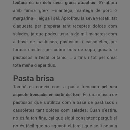
textura és un dels seus grans atractius
. S'elabora
amb farina, greix —mantega, mantega de porc o
margarina—, aigua i sal. Aprofiteu la seva versatilitat
d'aquesta per preparar tant receptes dolces com
salades, ja que podeu usar-la de mil maneres: com
a base de pastissos, pastissos i cassoletes, per
formar crestes, per cobrir bols de sopa, guisats o
pastissos a l'estil britànic ... o fins i tot per crear
tota mena d'aperitius.
Pasta brisa
També es coneix com a pasta trencada
pel seu
aspecte trencadís en sortir del forn
. És una massa de
pastissos que s'utilitza com a base de pastissos i
cassoletes tant dolces com salades. Quan s'estira,
no es fa tan fina, cal que sigui consistent perquè si
no és fàcil que no aguanti el farcit que se li posa a