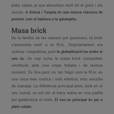
plats salats, ja que absorbeix molt bé el greix i els
sucres.
A Grècia i Turquia és una massa clàssica de
postres com el baklava o la galatopita.
Masa brick
De la família de les masses per pastissos, la brick
s'assembla molt a la fil·lo. Originàriament era
rodona i magrebina, però
la globalització ha estès el
seu ús.
Un cop cuita, la masa brick comparteix
similituds amb una crepe fullada i de textura
cruixent. És fina però no tan fràgil com la fil·lo, és
una mica més rústica i més elàstica, més senzilla
de manejar. La diferència principal però, està en el
seu cuinat, se sol ser al bany maria en una paella
per gelatinitzar el midó.
El seu ús principal és per a
plats salats.