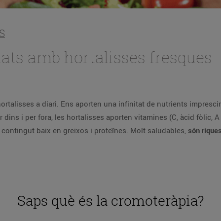
S
lats amb hortalisses fresques
talisses a diari. Ens aporten una infinitat de nutrients imprescin
ins i per fora, les hortalisses aporten vitamines (C, àcid fòlic, A i
 contingut baix en greixos i proteïnes. Molt saludables,
són riques
Saps què és la cromoteràpia?