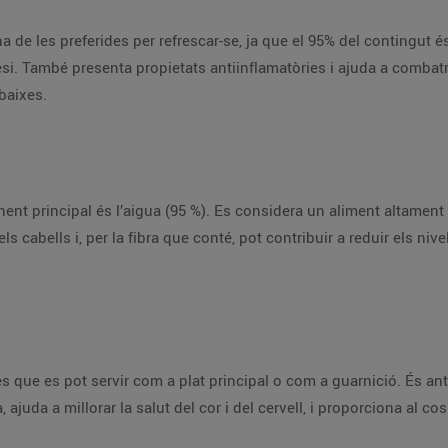
una de les preferides per refrescar-se, ja que el 95% del contingut é
agnesi. També presenta propietats antiinflamatòries i ajuda a combat
baixes.
t principal és l’aigua (95 %). Es considera un aliment altament b
ls cabells i, per la fibra que conté, pot contribuir a reduir els niv
s que es pot servir com a plat principal o com a guarnició. És anti
ajuda a millorar la salut del cor i del cervell, i proporciona al co