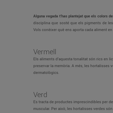
Alguna vegada t’has plantejat que els colors del
disciplina que sosté que els pigments de les 
Vols conèixer què ens aporta cada aliment en
Vermell
Els aliments d’aquesta tonalitat són rics en l
preservar la memòria. A més, les hortalisses v
dermatològics.
Verd
Es tracta de productes imprescindibles per dep
muscular. Per això, les hortalisses verdes só