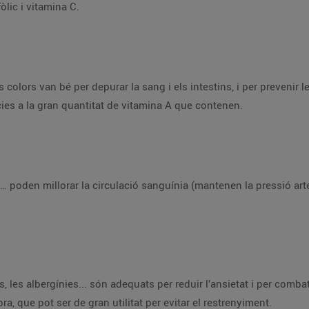
fòlic i vitamina C.
 colors van bé per depurar la sang i els intestins, i per prevenir l
àcies a la gran quantitat de vitamina A que contenen.
… poden millorar la circulació sanguínia (mantenen la pressió arter
les albergínies... són adequats per reduir l’ansietat i per combatre
, que pot ser de gran utilitat per evitar el restrenyiment.