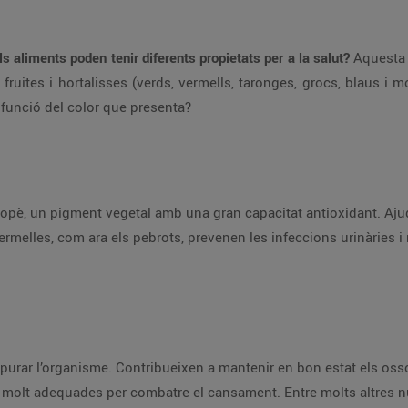
s aliments poden tenir diferents propietats per a la salut?
Aquesta 
fruites i hortalisses (verds, vermells, taronges, grocs, blaus i m
 funció del color que presenta?
icopè, un pigment vegetal amb una gran capacitat antioxidant. Ajud
ermelles, com ara els pebrots, prevenen les infeccions urinàries i 
urar l’organisme. Contribueixen a mantenir en bon estat els ossos 
n molt adequades per combatre el cansament. Entre molts altres nu