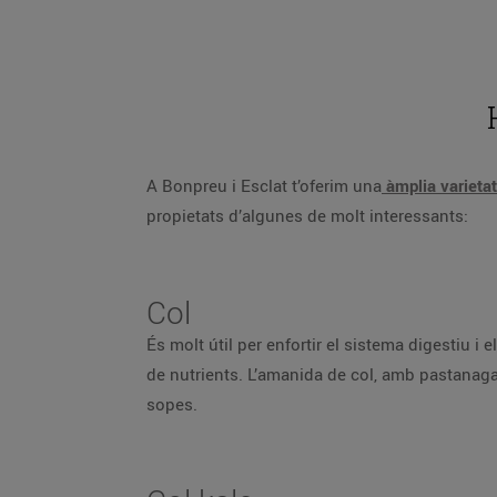
A Bonpreu i Esclat t’oferim una
àmplia varietat
propietats d’algunes de molt interessants:
Col
És molt útil per enfortir el sistema digestiu i e
de nutrients. L’amanida de col, amb pastanag
sopes.