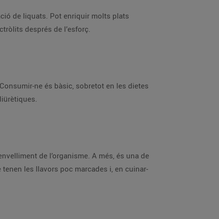
ació de liquats. Pot enriquir molts plats
ctròlits després de l’esforç.
. Consumir-ne és bàsic, sobretot en les dietes
diürètiques.
l’envelliment de l’organisme. A més, és una de
 tenen les llavors poc marcades i, en cuinar-