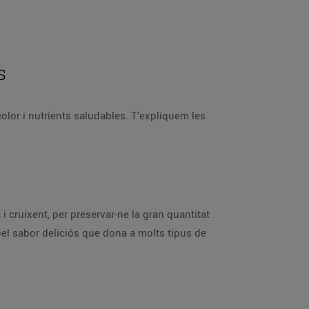
s
color i nutrients saludables. T’expliquem les
a i cruixent, per preservar-ne la gran quantitat
el sabor deliciós que dona a molts tipus de