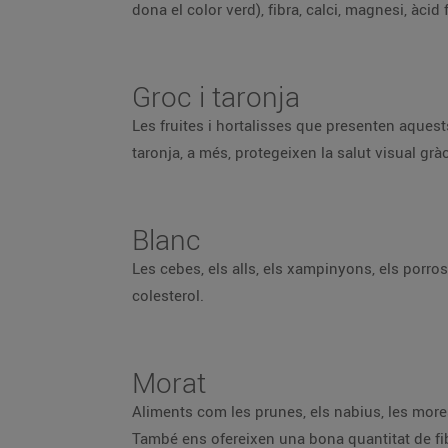
dona el color verd), fibra, calci, magnesi, àcid 
Groc i taronja
Les fruites i hortalisses que presenten aquests
taronja, a més, protegeixen la salut visual gr
Blanc
Les cebes, els alls, els xampinyons, els porros
colesterol.
Morat
Aliments com les prunes, els nabius, les mores, 
També ens ofereixen una bona quantitat de fibra