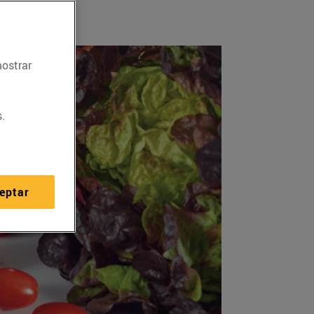
mostrar
.
eptar