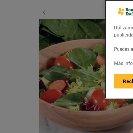
Utilizam
publicid
Puedes ac
Más info
Rec