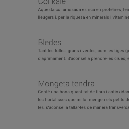
Col kale
Aquesta col arrissada és rica en proteïnes, ferr
lleugers i, per la riquesa en minerals i vitamin
Bledes
Tant les fulles, grans i verdes, com les tiges 
d’aprimament. S’aconsella prendre-les crues, e
Mongeta tendra
Conté una bona quantitat de fibra i antioxidant
les hortalisses que millor mengen els petits d
les, s’aconsella tallar-les de manera transversa