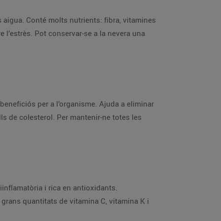
s aigua. Conté molts nutrients: fibra, vitamines
re l’estrès. Pot conservar-se a la nevera una
eneficiós per a l’organisme. Ajuda a eliminar
ells de colesterol. Per mantenir-ne totes les
inflamatòria i rica en antioxidants.
s grans quantitats de vitamina C, vitamina K i