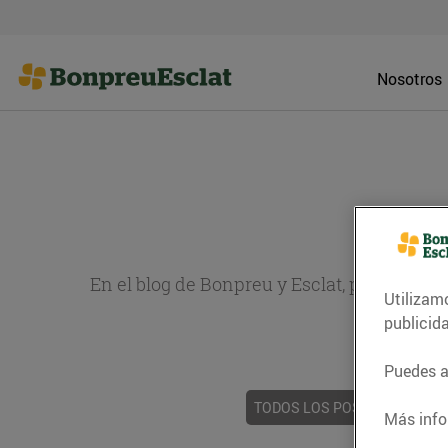
Nosotros
En el blog de Bonpreu y Esclat, puedes en
Utilizam
sobr
publicid
Puedes ac
TODOS LOS POSTS
ACTUAL
Más info