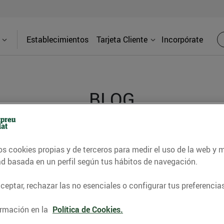
Establecimientos
Tarjeta Cliente
Incorpórate
BLOG
contrar recetas, consejos nutricionales, información 
os cookies propias y de terceros para medir el uso de la web y 
e gastronomía de nuestro territorio y muchos otros t
ad basada en un perfil según tus hábitos de navegación.
eptar, rechazar las no esenciales o configurar tus preferencias
ITAT
CONSELLS I HÀBITS SALUDABLES
ENERGIA
GASTRONOMI
rmación en la
Política de Cookies.