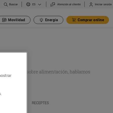
Buscar
Atención al cliente
Iniciar sesión
ES
Movilidad
Energía
Comprar online
de actualidad sobre alimentación, hablamos
mostrar
emas.
.
A I TRADICIONS
RECEPTES