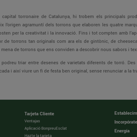
la capital torronaire de Catalunya, hi trobem els principals prod
ix l’origen agramuntí dels torrons que elaboren les quatre marq
ten per la creativitat i la innovació. Fins i tot compten amb l’a
tor de torrons tan originals com ara els de gintònic, de cheeseca
mena de torrons que ens conviden a descobrir nous sabors i textu
t, podreu triar entre desenes de varietats diferents de torró. De
da i així viure un fi de festa ben original, sense renunciar a la 
Establecim
Tarjeta Cliente
Ventajas
Incorpórat
Aplicació BonpreuEsclat
Energía
Hazte la tarjeta